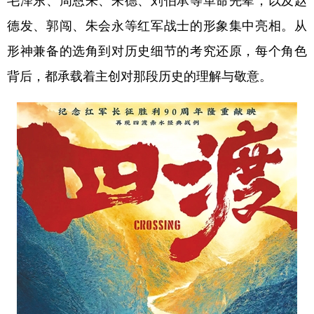
毛泽东、周恩来、朱德、刘伯承等革命先辈，以及赵
德发、郭闯、朱会永等红军战士的形象集中亮相。从
学术中国
乡村振兴
银龄
溯源中国
形神兼备的选角到对历史细节的考究还原，每个角色
城市
旅游
能源
会展
背后，都承载着主创对那段历史的理解与敬意。
彩票
娱乐
时尚
悦读
公益
一带一路
亚太网
上市公司
文化产业
地方频道
北京
天津
河北
山西
辽宁
吉林
上海
江苏
浙江
安徽
福建
江西