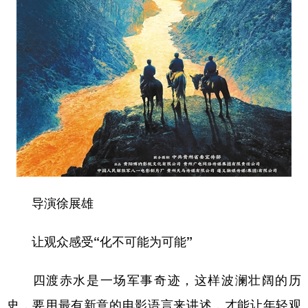
山东
河南
湖北
湖南
广东
广西
海南
重庆
四川
贵州
云南
西藏
陕西
甘肃
青海
宁夏
新疆
内蒙古
黑龙江
多语种频道
English
Español
Français
عربى
导演徐展雄
Русский язык
日本語
한국어
让观众感受“化不可能为可能”
Deutsch
Português
四渡赤水是一场军事奇迹，这样波澜壮阔的历
史，要用最有新意的电影语言来讲述，才能让年轻观