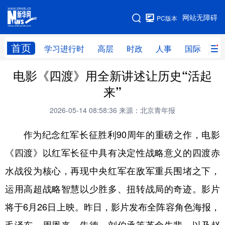
手机版
网站无障碍
PC版本
网站地图
首页
学习进行时
高层
时政
人事
国际
财
电影《四渡》用全新讲述让历史“活起
学习进行时
高层
时政
人事
来”
国际
财经
网评
港澳
2026-05-14 08:58:36
来源：北京青年报
台湾
思客智库
全球连线
教育
作为纪念红军长征胜利90周年的重磅之作，电影
科技
科创
量子
体育
《四渡》以红军长征中具有决定性战略意义的四渡赤
文化
书画
健康
军事
水战役为核心，再现中央红军在敌军重兵围堵之下，
访谈
视频
图片
政务
运用高超战略智慧以少胜多、扭转战局的奇迹。影片
法律
中央文件
金融
汽车
将于6月26日上映。昨日，影片发布全阵容角色海报，
食品
人居
信息化
数字经济