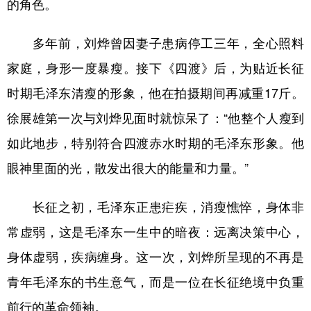
的角色。
多年前，刘烨曾因妻子患病停工三年，全心照料
家庭，身形一度暴瘦。接下《四渡》后，为贴近长征
时期毛泽东清瘦的形象，他在拍摄期间再减重17斤。
徐展雄第一次与刘烨见面时就惊呆了：“他整个人瘦到
如此地步，特别符合四渡赤水时期的毛泽东形象。他
眼神里面的光，散发出很大的能量和力量。”
长征之初，毛泽东正患疟疾，消瘦憔悴，身体非
常虚弱，这是毛泽东一生中的暗夜：远离决策中心，
身体虚弱，疾病缠身。这一次，刘烨所呈现的不再是
青年毛泽东的书生意气，而是一位在长征绝境中负重
前行的革命领袖。