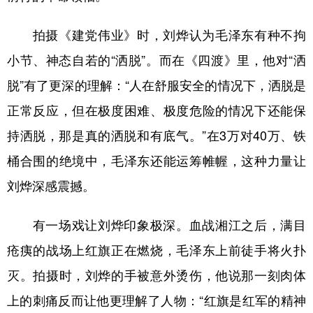
拍摄《建党伟业》时，刘烨认为毛泽东有种不拘
小节、神态自若的“洒脱”。而在《四渡》里，他对“洒
脱”有了更深的理解：“人在舒服安全的情况下，洒脱是
正常反应，但在极度困难、极度危险的情况下还能保
持洒脱，那是真的洒脱和有底气。”在3万对40万、铁
桶合围的绝境中，毛泽东还能运筹帷幄，这种力量让
刘烨深感震撼。
有一场戏让刘烨印象极深。血战湘江之后，满目
疮痍的战场上红旗正在燃烧，毛泽东上前徒手将火扑
灭。拍摄时，刘烨的手被意外烫伤，他说那一刻肉体
上的刺痛反而让他更理解了人物：“红旗是红军的精神