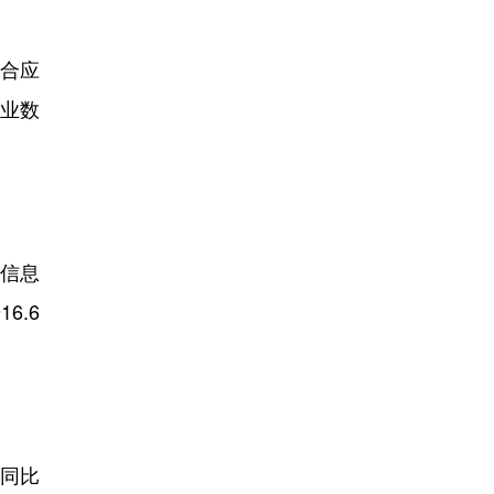
合应
业数
子信息
6.6
，同比