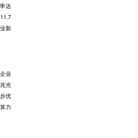
献率达
1.7
产业新
，企业
万兆光
一步优
绕算力