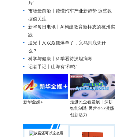
片”
市场最前沿丨读懂汽车产业新趋势 这些数
据值关注
新华每日电讯丨
AI构建教育新样态的杭州实
践
追光丨
又双叒叕爆单了，义乌到底凭什
么？
科学与健康丨科学看待汉坦病毒
记者手记丨山海有“和鸣”
走进民企看发展丨深耕
新华全媒+
智能制造 民营企业激荡
创新活力