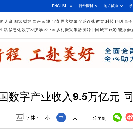
ENGLISH
新华报刊
地方频道
承
政
人事
国际
财经
网评
港澳
台湾
思客智库
全球连线
教育
科技
科创
量子
生活
信息化
数字经济
学术中国
乡村振兴
银龄
溯源中国
城市
旅游
能源
会
数字产业收入9.5万亿元 同
字体：
小
中
大
分享到：