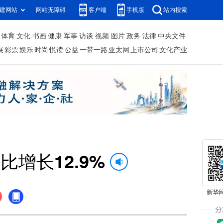
建网站
网站无障碍
客户端
手机版
站内搜索
体育
文化
书画
健康
军事
访谈
视频
图片
政务
法律
中央文件
展
彩票
娱乐
时尚
悦读
公益
一带一路
亚太网
上市公司
文化产业
比增长12.9%