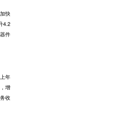
期加快
4.2
子器件
上年
%，增
业务收