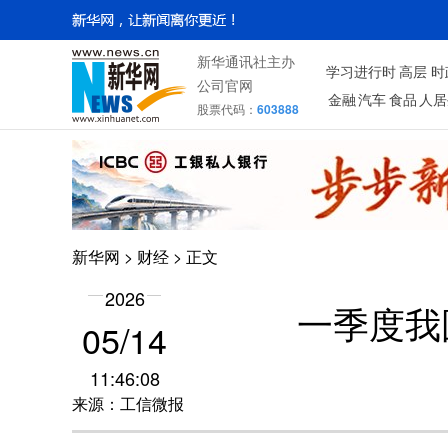
新华通讯社主办
学习进行时
高层
时
公司官网
金融
汽车
食品
人居
股票代码：
603888
新华网
>
财经
> 正文
2026
一季度我国
05/14
11:46:08
来源：工信微报