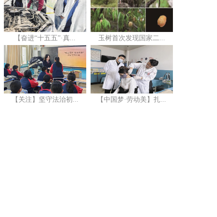
【奋进“十五五”·真...
玉树首次发现国家二...
【关注】坚守法治初...
【中国梦·劳动美】扎...