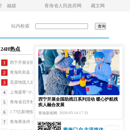
片
融媒
青海省人民政府网
藏文网
站内检索
24H热点
西宁开展全国助残日系列活动 暖心护航残疾人融...
青海民和县：2026年民法典集中宣传活动启动
圣源地毯入选全国首批“跟着品牌去旅行”体验地 擦...
上海援青“小店计划”为玛沁青年创业铺路搭桥
西宁开展全国助残日系列活动 暖心护航残
青海省召开救助管理工作联席会议
疾人融合发展
1.77亿新增投入 激活青海户外运动新动能
2026-05-14 17:31
青海新闻网
青海果洛州：我们多跑一公里 群众就少走一公里
青海门户 主流媒体