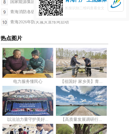
国家能源集团青海共和分公司年累计发电量突破10亿...
长按识别二维码查看全文
青海消防各级同步开展“5·12”防灾减灾日宣传活动
青海2026年防灾减灾宣传周启动
热点图片
电力服务懂民心
【祖国好 家乡美】青...
以法治力量守护美好...
【高质量发展调研行...