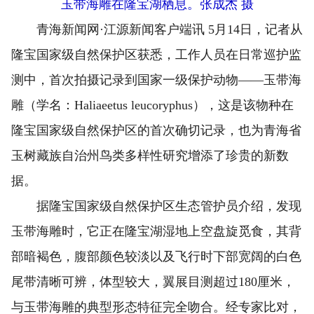
玉带海雕在隆宝湖栖息。张成杰 摄
青海新闻网·江源新闻客户端讯 5月14日，记者从
隆宝国家级自然保护区获悉，工作人员在日常巡护监
测中，首次拍摄记录到国家一级保护动物——玉带海
雕（学名：Haliaeetus leucoryphus），这是该物种在
隆宝国家级自然保护区的首次确切记录，也为青海省
玉树藏族自治州鸟类多样性研究增添了珍贵的新数
据。
据隆宝国家级自然保护区生态管护员介绍，发现
玉带海雕时，它正在隆宝湖湿地上空盘旋觅食，其背
部暗褐色，腹部颜色较淡以及飞行时下部宽阔的白色
尾带清晰可辨，体型较大，翼展目测超过180厘米，
与玉带海雕的典型形态特征完全吻合。经专家比对，