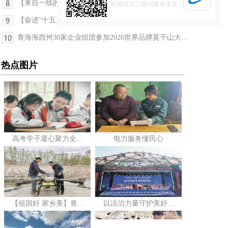
【来自一线的经济观察】借助下南关街辐射发展 拓展...
长按识别二维码查看全文
【奋进“十五五”·真抓实干谱新篇】雪峰上的“指路...
青海海西州30家企业组团参加2026世界品牌莫干山大...
热点图片
高考学子凝心聚力全...
电力服务懂民心
【祖国好 家乡美】青...
以法治力量守护美好...