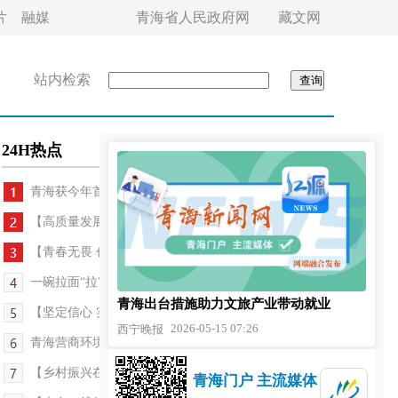
片
融媒
青海省人民政府网
藏文网
站内检索
24H热点
青海获今年首批以工代赈中央预算内资金32778万元
【高质量发展调研行——世界盐湖·青海答卷】守底线...
【青春无畏 创业有路】守护柴达木黄牛
一碗拉面“拉”动三业——探访尖扎青海拉面“三店...
青海出台措施助力文旅产业带动就业
【坚定信心 实干争先】小小荷兰豆 撬动大产业
2026-05-15 07:26
西宁晚报
青海营商环境改革经验入选国家典型案例
【乡村振兴在青海】高原羊毛“变身记”
青海门户 主流媒体