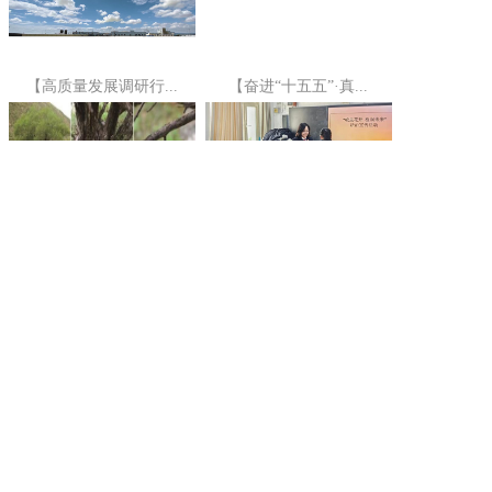
【高质量发展调研行...
【奋进“十五五”·真...
玉树首次发现国家二...
【关注】坚守法治初...