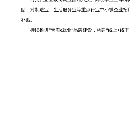
贴。对制造业、生活服务业等重点行业中小微企业招用
补贴。
持续推进“青海e就业”品牌建设，构建“线上+线下+
区、商圈、产业园区建设就业服务站。对基层公共就
定制师、民宿管家等新业态灵活就业人员权益。
依托就业议事协调机制，强化人社、文旅、工信、
泛宣传，及时解决政策落地中的堵点难点，确保各项
（来源：西宁晚报）
推荐阅读
吴晓军在省生态环境厅省林草局调研