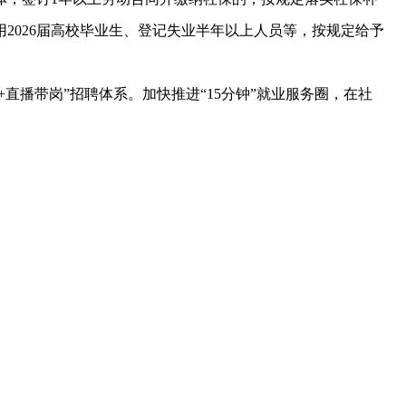
2026届高校毕业生、登记失业半年以上人员等，按规定给予
直播带岗”招聘体系。加快推进“15分钟”就业服务圈，在社
业服务机构给予适当补助。全面放开参保户籍限制，保障旅拍
财政等部门协同配合。综合运用政府网站、新媒体等渠道广
惠企利民举措落实到位。
吴晓军在西宁调研服务业发展情况