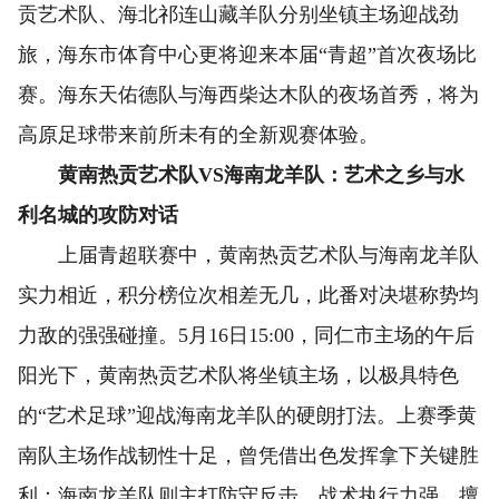
贡艺术队、海北祁连山藏羊队分别坐镇主场迎战劲
旅，海东市体育中心更将迎来本届“青超”首次夜场比
赛。海东天佑德队与海西柴达木队的夜场首秀，将为
高原足球带来前所未有的全新观赛体验。
黄南热贡艺术队VS海南龙羊队：艺术之乡与水
利名城的攻防对话
上届青超联赛中，黄南热贡艺术队与海南龙羊队
实力相近，积分榜位次相差无几，此番对决堪称势均
力敌的强强碰撞。5月16日15:00，同仁市主场的午后
阳光下，黄南热贡艺术队将坐镇主场，以极具特色
的“艺术足球”迎战海南龙羊队的硬朗打法。上赛季黄
南队主场作战韧性十足，曾凭借出色发挥拿下关键胜
利；海南龙羊队则主打防守反击，战术执行力强，擅