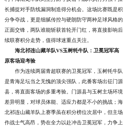
长捕捉对手防线漏洞制造得分机会。这场比赛既是积
分争夺战，更是细腻传控与硬朗防守两种足球风格的
正面交锋，两队谁能斩获首轮开门红，将直接影响后
续联赛积分走势，值得球迷重点关注。
海北祁连山藏羊队VS玉树牦牛队：卫冕冠军高
原客场迎考验
作为连续两届青超联赛的卫冕冠军，玉树牦牛队
是青海足坛当之无愧的顶尖强队，此番客场出征门源
县，将直面客场的多重考验。门源县与玉树主场环境
差异明显，对球员体能、适应力都是不小的挑战；海
北祁连山藏羊队上赛季虽在积分榜位次居中，但主场
作战士气高昂，势在全力以赴冲击卫冕冠军，力争上