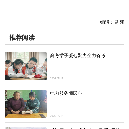
编辑：易 娜
推荐阅读
高考学子凝心聚力全力备考
2026-05-15
电力服务懂民心
2026-05-14