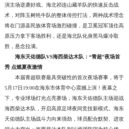
演主场逆袭好戏。海北祁连山藏羊队的快速反击战
术，对阵玉树牦牛队的整体传控打法，两种战术理念
将在门源县民族体育场激烈碰撞，是卫冕冠军顶住高
原压力拿下客场胜利，还是海北队化身黑马爆冷取
胜，悬念拉满。
海东天佑德队VS海西柴达木队：“青超”夜场首
秀 点燃夏夜激情
本届青超联赛最具突破性的首次夜场赛事，将于
5月17日19:00在海东市体育中心震撼上演！夜幕之
下，专业球场灯光点亮赛场，海东天佑德队主场迎战
海西柴达木队，开启高原足球夜间竞技新模式。海东
天佑德队主场战斗力向来强劲，球员配合默契、进攻