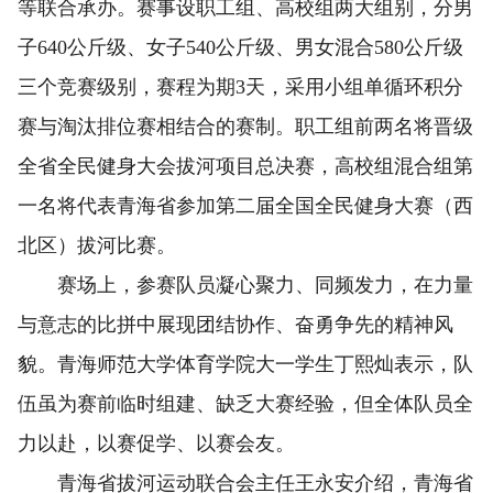
等联合承办。赛事设职工组、高校组两大组别，分男
子640公斤级、女子540公斤级、男女混合580公斤级
三个竞赛级别，赛程为期3天，采用小组单循环积分
赛与淘汰排位赛相结合的赛制。职工组前两名将晋级
全省全民健身大会拔河项目总决赛，高校组混合组第
一名将代表青海省参加第二届全国全民健身大赛（西
北区）拔河比赛。
赛场上，参赛队员凝心聚力、同频发力，在力量
与意志的比拼中展现团结协作、奋勇争先的精神风
貌。青海师范大学体育学院大一学生丁熙灿表示，队
伍虽为赛前临时组建、缺乏大赛经验，但全体队员全
力以赴，以赛促学、以赛会友。
青海省拔河运动联合会主任王永安介绍，青海省