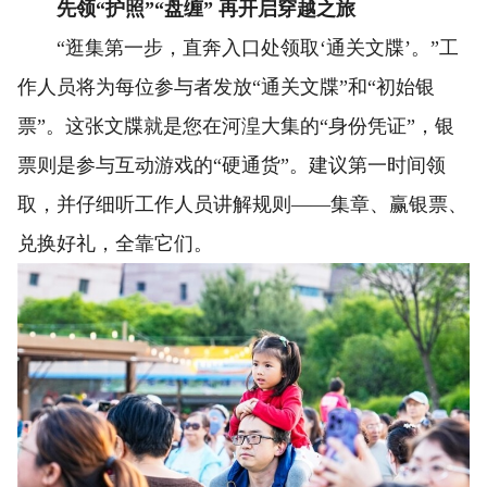
先领“护照”“盘缠” 再开启穿越之旅
“逛集第一步，直奔入口处领取‘通关文牒’。”工
作人员将为每位参与者发放“通关文牒”和“初始银
票”。这张文牒就是您在河湟大集的“身份凭证”，银
票则是参与互动游戏的“硬通货”。建议第一时间领
取，并仔细听工作人员讲解规则——集章、赢银票、
兑换好礼，全靠它们。