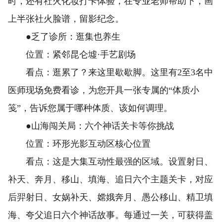
时，还有社火化妆打卡体验，在专业老师帮助下，画
上半张社火脸谱，留影纪念。
●乏了诊所：逛集也养生
位置：紧邻昆仑墟·手艺剧场
看点：逛累了？来这里歇歇脚。这里有2至3名中
医师现场免费看诊，为您开具一张专属的“体质小
笺”，告诉您属于哪种体质、该如何调理。
●山海闯关局：六个神话关卡等你挑战
位置：环形光影互动区核心位置
看点：这是大集互动性最强的区域。设置射日、
补天、奔月、移山、填海、追日六个主题关卡，对应
后羿射日、女娲补天、嫦娥奔月、愚公移山、精卫填
海、夸父追日六个神话故事。每通过一关，可获得盖