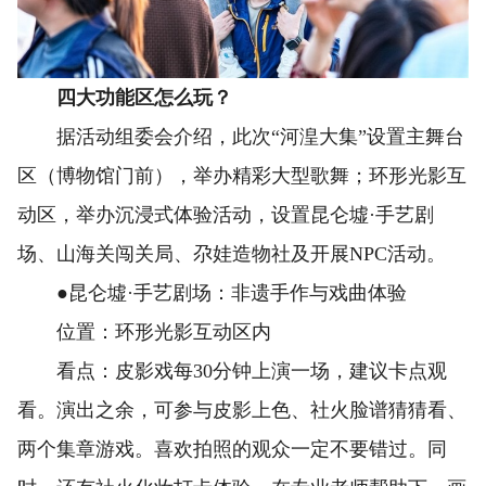
四大功能区怎么玩？
据活动组委会介绍，此次“河湟大集”设置主舞台
区（博物馆门前），举办精彩大型歌舞；环形光影互
动区，举办沉浸式体验活动，设置昆仑墟·手艺剧
场、山海关闯关局、尕娃造物社及开展NPC活动。
●昆仑墟·手艺剧场：非遗手作与戏曲体验
位置：环形光影互动区内
看点：皮影戏每30分钟上演一场，建议卡点观
看。演出之余，可参与皮影上色、社火脸谱猜猜看、
两个集章游戏。喜欢拍照的观众一定不要错过。同