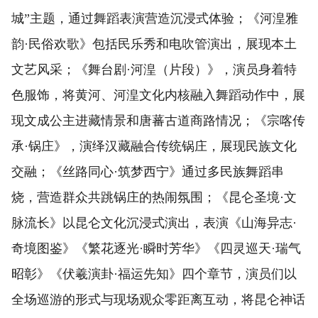
城”主题，通过舞蹈表演营造沉浸式体验；《河湟雅
韵·民俗欢歌》包括民乐秀和电吹管演出，展现本土
文艺风采；《舞台剧·河湟（片段）》，演员身着特
色服饰，将黄河、河湟文化内核融入舞蹈动作中，展
现文成公主进藏情景和唐蕃古道商路情况；《宗喀传
承·锅庄》，演绎汉藏融合传统锅庄，展现民族文化
交融；《丝路同心·筑梦西宁》通过多民族舞蹈串
烧，营造群众共跳锅庄的热闹氛围；《昆仑圣境·文
脉流长》以昆仑文化沉浸式演出，表演《山海异志·
奇境图鉴》《繁花逐光·瞬时芳华》《四灵巡天·瑞气
昭彰》《伏羲演卦·福运先知》四个章节，演员们以
全场巡游的形式与现场观众零距离互动，将昆仑神话