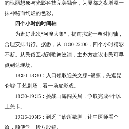
的瑰丽想象与光影科技完美融合，为夏都之夜增添一
抹神秘而绚烂的色彩。
四个小时的时间轴
为逛好此次“河湟大集”，提前拟定一卷时间轴，
合理安排出行。据悉，从18∶00-22∶00，四个小时精彩
不断。从民俗互动到歌舞巡演，主办方建议市民可早
点到达现场。
18∶00-18∶30：入口领取通关文牒+银票，先逛昆
仑墟·手艺剧场，看一场皮影戏。
18∶30-19∶15：挑战山海闯关局，争取完成4个以
上关卡。
19∶15-19∶45：到乏了诊所歇脚，让中医师看个
诊，顺便学一段八段锦。