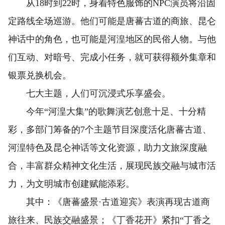
从18时到22时，身着特色服饰的NPC演员将沿固
定路线全场巡游。他们可能是唐蕃古道的商旅、昆仑
神话中的角色，也可能是河湟地区的民俗人物。与他
们互动、对暗号、完成小任务，就可获得额外集章和
银票兑换机会。
七大主题，人们可沉浸式乐享盛会。
今年“河湟大集”的歌舞演艺创意十足、十分精
彩，多部门筹备的7个主题节目深度活化唐蕃古道、
河湟特色及昆仑神话等文化资源，助力文旅深度融
合，丰富群众精神文化生活，展现民族交融与城市活
力，为文明城市创建赋能添彩。
其中：《唐蕃盛景·古道迎宾》表演再现古道商
旅往来、民族交融盛景；《丁香花开》紧扣“丁香之