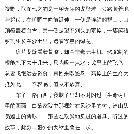
视野，取而代之的是一望无际的戈壁滩。公路顺着地
势起伏，在旷野中向前延伸。一侧是连绵的群山，山
顶覆盖着白雪；另一侧是望不到头的荒原，一簇簇骆
驼刺生长在沙土里，透着零星的绿意。
这片戈壁看着荒凉，却并非毫无生机。骆驼刺的
根能扎下去十几米，只为吸一点水；戈壁上的飞鸟，
总要飞很远去觅食，再回来喂雏鸟。高原上的生命大
抵如此——不容易，但从不放弃。
车子一路向西，我脑子里却不时闪过《生命树》
里的画面。白菊家院中那棵站在风沙里的树，巡山队
员巡山的背影……那些在取景地见过的道具、听过的
故事，此刻与窗外的戈壁重叠在一起。