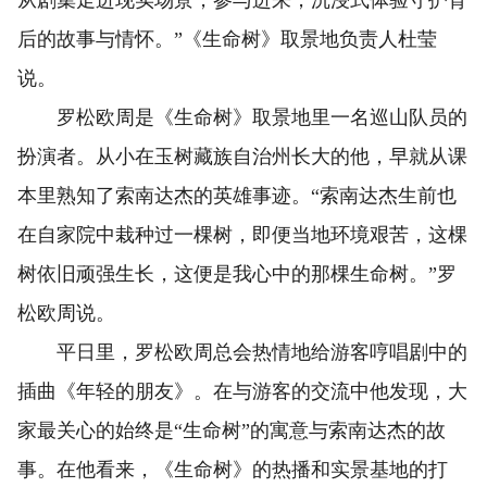
从剧集走进现实场景，参与进来，沉浸式体验守护背
后的故事与情怀。”《生命树》取景地负责人杜莹
说。
罗松欧周是《生命树》取景地里一名巡山队员的
扮演者。从小在玉树藏族自治州长大的他，早就从课
本里熟知了索南达杰的英雄事迹。“索南达杰生前也
在自家院中栽种过一棵树，即便当地环境艰苦，这棵
树依旧顽强生长，这便是我心中的那棵生命树。”罗
松欧周说。
平日里，罗松欧周总会热情地给游客哼唱剧中的
插曲《年轻的朋友》。在与游客的交流中他发现，大
家最关心的始终是“生命树”的寓意与索南达杰的故
事。在他看来，《生命树》的热播和实景基地的打