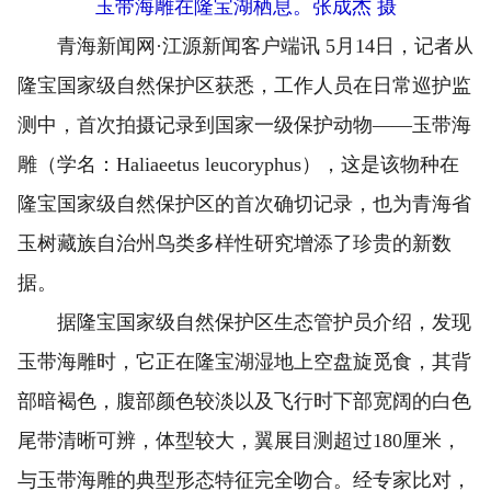
玉带海雕在隆宝湖栖息。张成杰 摄
青海新闻网·江源新闻客户端讯 5月14日，记者从
隆宝国家级自然保护区获悉，工作人员在日常巡护监
测中，首次拍摄记录到国家一级保护动物——玉带海
雕（学名：Haliaeetus leucoryphus），这是该物种在
隆宝国家级自然保护区的首次确切记录，也为青海省
玉树藏族自治州鸟类多样性研究增添了珍贵的新数
据。
据隆宝国家级自然保护区生态管护员介绍，发现
玉带海雕时，它正在隆宝湖湿地上空盘旋觅食，其背
部暗褐色，腹部颜色较淡以及飞行时下部宽阔的白色
尾带清晰可辨，体型较大，翼展目测超过180厘米，
与玉带海雕的典型形态特征完全吻合。经专家比对，