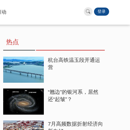
滚动
登录
热点
杭台高铁温玉段开通运
营
“翘边”的银河系，居然
还“起皱”？
7月高频数据折射经济向