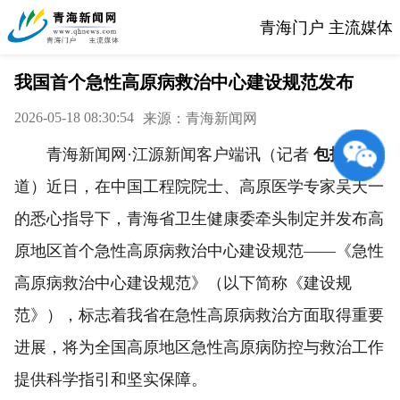
青海门户 主流媒体
我国首个急性高原病救治中心建设规范发布
2026-05-18 08:30:54
来源：青海新闻网
青海新闻网
·江源新闻客户端讯
（记者
包拓业
报
道）
近日
，
在中国工程院院士、高原医学专家吴天一
的悉心指导下，青海省卫生健康委牵头
制定
并发布高
原地区
首个急性高原病救治中心建设规范
——
《急性
高原病救治中心建设规范》（以下简称《
建设规
范
》）
，
标志着我省在
急性高原病救治
方面取得重要
进展
，
将
为全国高原地区急性高原病防控与救治工作
提供科学指引和坚实保障。