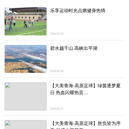
乐享运动时光点燃健身热情
2026-05-18
碧水越千山 高峡出平湖
2026-05-18
【大美青海·高原足球】绿茵逐梦夏
日 热血闪耀热贡
——第三届“青超联赛”第一轮黄南主
场见闻
2026-05-17
【大美青海·高原足球】胜负皆为序