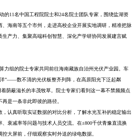
动的11名中国工程院院士和24名院士团队专家，围绕盐湖资
西、海南等五个市州，走进高校企业开展实地调研，精准把脉
质生产力、集聚高端科创智慧、深化产学研协同发展建言赋
色算力组的院士专家共同前往海南藏族自治州光伏产业园。车
洋”——数不清的光伏板整齐列阵，在高原阳光下泛起粼
享用着荫蔽滋长的丰茂牧草。院士专家们看到这一幕不禁频频点
不再是一条非此即彼的路径。
，认真听取实证数据的对比分析，了解水光互补的稳定输出
、衰减率等问题与技术人员交流。在±800千伏青豫直流换
调控大屏前，仔细观察实时外送的绿电数据。