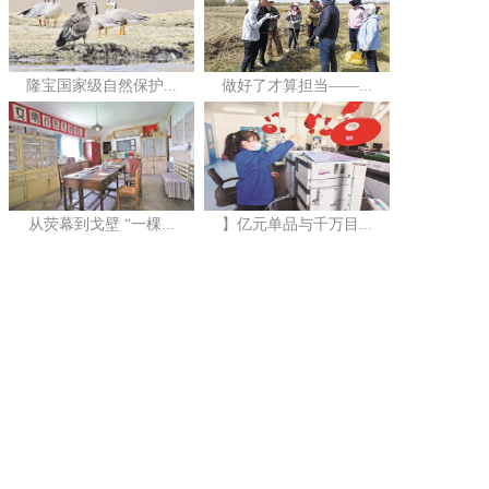
隆宝国家级自然保护...
做好了才算担当——...
从荧幕到戈壁 “一棵...
】亿元单品与千万目...