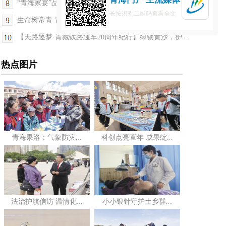
“青海家宴”品牌全球首次发布
长按识别二维码查看全文
生命树常青 青超赛正燃——第三届“大美青海·高原...
【天路逐梦·青藏铁路通车20周年纪行】绿锁黄沙，护...
热点图片
青海果洛：气象防灾...
科创点亮童年 成果绽...
法治护航信访 温情化...
小小银针守护土乡群...