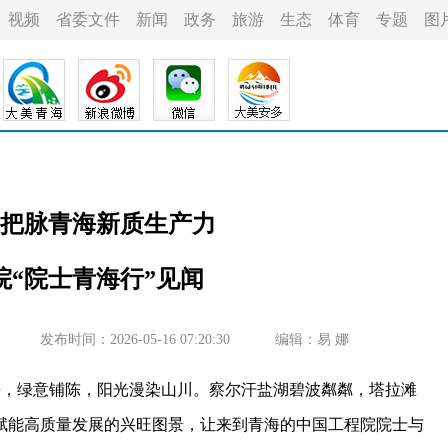
视频
省委文件
新闻
政务
旅游
生态
体育
专题
图
把脉青海新质生产力
院“院士青海行”见闻
发布时间：2026-05-16 07:20:30
编辑：易 娜
，绿意铺陈，阳光漫染山川。察尔汗盐湖碧波粼粼，塔拉滩
赋能高质量发展的兴旺图景，让来到青海的中国工程院院士与