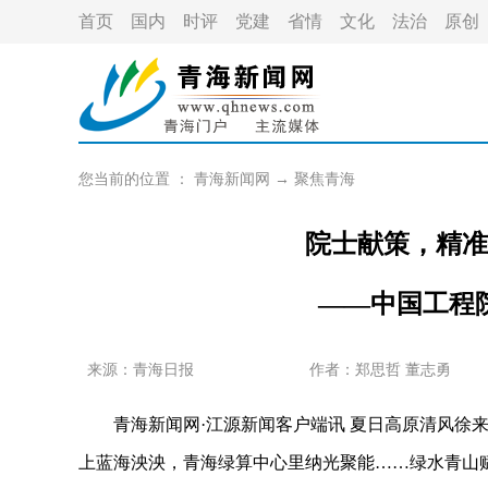
首页
国内
时评
党建
省情
文化
法治
原创
您当前的位置 ：
青海新闻网
→
聚焦青海
院士献策，精准
——中国工程
来源：青海日报
作者：
郑思哲 董志勇
青海新闻网·江源新闻客户端讯 夏日高原清风徐来
上蓝海泱泱，青海绿算中心里纳光聚能……绿水青山