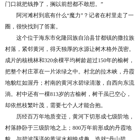
门口就把钱挣了，搁以前想都不敢想。”
阿河滩村到底有什么“魔力”？记者在村里走了一
圈，很快找到了答案。
这个位于海东市化隆回族自治县甘都镇的撒拉族
村落，紧邻黄河，得天独厚的水源让树木格外茂密。
成片的核桃林和320余棵平均树龄超过150年的榆树，
把整个村庄罩在一片浓绿之中。村北的拉木峡，丹霞
地貌红如渥丹；村南的黄河水碧绿清澈，自西向东流
淌。村中还有一棵813岁的古榆树，树干虽已空心，
却依然枝繁叶茂，需要七个人才能合抱。
历经百万年地质变迁，黄河下切形成七级阶地，
村落静卧于三级阶地之上；800万年前形成的丹霞地
貌，与碧波荡漾的黄河水相映成趣，造就“丹山碧