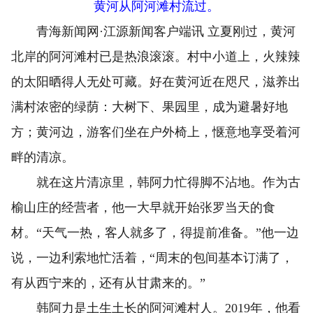
黄河从阿河滩村流过。
青海新闻网·江源新闻客户端讯 立夏刚过，黄河
北岸的阿河滩村已是热浪滚滚。村中小道上，火辣辣
的太阳晒得人无处可藏。好在黄河近在咫尺，滋养出
满村浓密的绿荫：大树下、果园里，成为避暑好地
方；黄河边，游客们坐在户外椅上，惬意地享受着河
畔的清凉。
就在这片清凉里，韩阿力忙得脚不沾地。作为古
榆山庄的经营者，他一大早就开始张罗当天的食
材。“天气一热，客人就多了，得提前准备。”他一边
说，一边利索地忙活着，“周末的包间基本订满了，
有从西宁来的，还有从甘肃来的。”
韩阿力是土生土长的阿河滩村人。2019年，他看