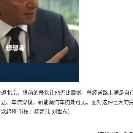
后重返北京，眼前的景象让他无比震撼。曾经道路上满是自
耸立、车流穿梭，新能源汽车随处可见。面对这种巨大的
党超峰 审核：杨萧玮 刘世东）