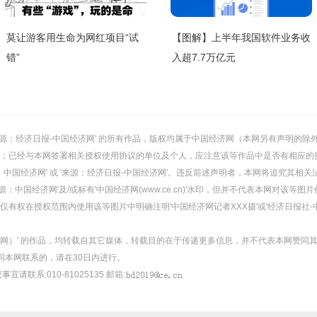
莫让游客用生命为网红项目“试
【图解】上半年我国软件业务收
错”
入超7.7万亿元
或 '来源：经济日报-中国经济网' 的所有作品，版权均属于中国经济网（本网另有声明
；已经与本网签署相关授权使用协议的单位及个人，应注意该等作品中是否有相应的
：中国经济网' 或 '来源：经济日报-中国经济网'。违反前述声明者，本网将追究其相关
：中国经济网'及/或标有'中国经济网(www.ce.cn)'水印，但并不代表本网对该
有权在授权范围内使用该等图片中明确注明'中国经济网记者XXX摄'或'经济日报社-
经济网）' 的作品，均转载自其它媒体，转载目的在于传递更多信息，并不代表本网赞同
同本网联系的，请在30日内进行。
事宜请联系:010-81025135 邮箱: