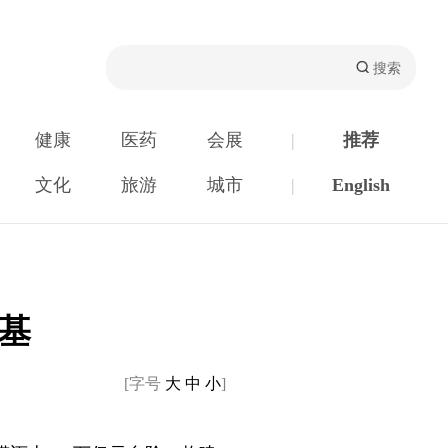
健康
医药
会展
|
推荐
文化
旅游
城市
|
English
基
[字号
大
中
小
]