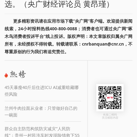
选。（央广财经评论员 黄昂瑾）
更多精彩资讯请在应用市场下载“央广网”客户端。欢迎提供新闻
线索，24小时报料热线400-800-0088；消费者也可通过央广网“啄
木鸟消费者投诉平台”线上投诉。版权声明：本文章版权归属央广网
所有，未经授权不得转载。转载请联系：cnrbanquan@cnr.cn，不
尊重原创的行为我们将追究责任。
45天暴瘦40斤后住进ICU AI减重暗藏哪
些风险
兰州牛肉拉面从业者：只管做好自己的
一碗面
长按二维码
关注精彩内容
群众自主防范构筑防灾减灾“人民防
线”：贵州一村民洗车时发现险情救下55