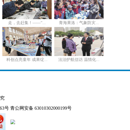
走，去赶集！——“...
青海果洛：气象防灾...
科创点亮童年 成果绽...
法治护航信访 温情化...
究
163号
青公网安备 63010302000199号