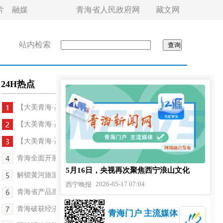
片
融媒
青海省人民政府网
藏文网
站内检索
24H热点
【大美青海·高原足球】“青超联赛”海东赛区17...
【大美青海·高原足球】绿茵逐梦夏日 热血闪耀热贡...
【大美青海·高原足球】胜负皆为序章 拼搏永不落幕...
青海全面开展禁限用农药集中整治专项行动
5月16日，央视再次聚焦西宁浪山文化
解锁黄河旅游新体验 尖扎首个低空文旅项目落地
2026-05-17 07:04
西宁晚报
青海省产品质量检验检测院全面启动2026年度省级食...
青海破获经济犯罪案件400余起
青海门户 主流媒体