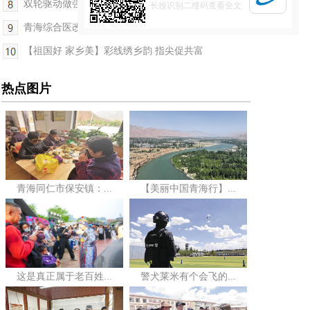
双轮驱动做强“青字号”品牌知识产权
长按识别二维码查看全文
青海综合医改取得新进展
【祖国好 家乡美】彩线绣乡韵 指尖促共富
热点图片
青海同仁市保安镇：...
【美丽中国青海行】...
这是真正属于老百姓...
警犬莱米有个会飞的...