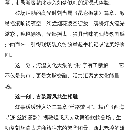
幕，市民游客就此步入如梦似幻的沉浸式体验。
整场活动的高光时刻当属《昆仑振籁》篇章。激
昂摇滚响彻夜空，绚烂烟花凌空绽放，缤纷灯火流光
溢彩，晚风徐徐、光影摇曳，独具韵味的仙境氛围感
扑面而来，引得现场观众纷纷举起手机记录这美好瞬
间。
这一刻，河湟文化大集的“集”字有了新解——它
不仅是集市，更是文脉交融、活力汇聚的文化能量
场。
这一刻，古韵新风共生相融
叙事缓缓转入第二篇章“丝路梦回”。舞蹈《西海
寻迹·丝路遗韵》携敦煌飞天灵动舞姿款款登场，生
动复刻丝路古道商旅往来的繁华图景。西北老腔的雄