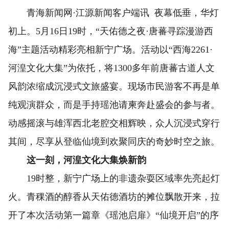
青海新闻网·江源新闻客户端讯 夜幕低垂，华灯
初上。5月16日19时，“天佑德之夜·唐蕃寻踪漫游西
海”主题活动精彩亮相新宁广场。活动以“西海2261·
河湟文化大集”为依托，将1300多年前唐蕃古道人文
风韵浓缩成沉浸式文旅盛宴。现场市民游客不再是单
纯观演群众，而是手持瑶池请柬奔赴盛会的参与者。
动感摇滚与雄浑西北老腔交相辉映，众人沉浸式穿行
其间，尽享从登临仙境到欢聚同庆的奇妙时空之旅。
这一刻，河湟文化大集焕新韵
19时整，新宁广场上的非遗杂耍区域率先亮起灯
火。青稞酒的醇香从天佑德酒坊的摊位飘散开来，拉
开了本次活动第一篇章《瑶池启扉》“仙境开启”的序