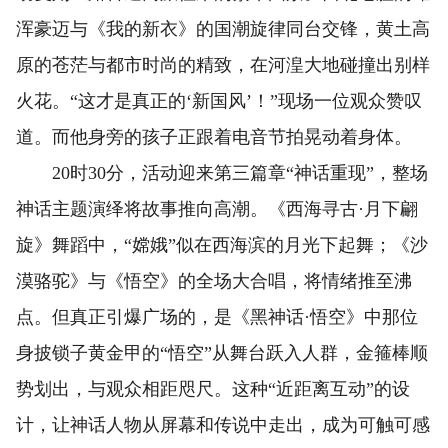
浑豪迈与《我的新衣》的国潮旋律同台交锋，黄土高
原的苍茫与都市时尚的精致，在河湟大地碰撞出别样
火花。“这才是真正的‘新国风’！”现场一位观众赞叹
道。而他身旁的孩子正跟着电音节拍晃动着身体。
20时30分，活动迎来第三篇章“神话重现”，整场
神话主题演绎将故事推向高潮。《西海寻古·月下翩
旋》舞蹈中，“嫦娥”似在西海滨的月光下起舞；《沙
漠骆驼》与《悟空》的全场大合唱，将情绪推至沸
点。但真正引爆广场的，是《黑神话·悟空》中那位
身披锁子黄金甲的“悟空”从舞台跃入人群，金箍棒顺
势划出，与观众相距咫尺。这种“近距离互动”的设
计，让神话人物从屏幕和传说中走出，成为可触可感