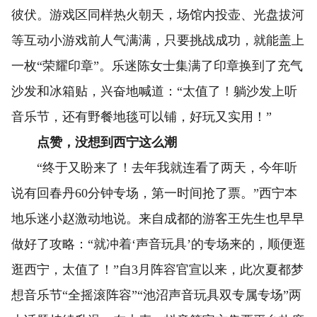
彼伏。游戏区同样热火朝天，场馆内投壶、光盘拔河
等互动小游戏前人气满满，只要挑战成功，就能盖上
一枚“荣耀印章”。乐迷陈女士集满了印章换到了充气
沙发和冰箱贴，兴奋地喊道：“太值了！躺沙发上听
音乐节，还有野餐地毯可以铺，好玩又实用！”
点赞，没想到西宁这么潮
“终于又盼来了！去年我就连看了两天，今年听
说有回春丹60分钟专场，第一时间抢了票。”西宁本
地乐迷小赵激动地说。来自成都的游客王先生也早早
做好了攻略：“就冲着‘声音玩具’的专场来的，顺便逛
逛西宁，太值了！”自3月阵容官宣以来，此次夏都梦
想音乐节“全摇滚阵容”“池沼声音玩具双专属专场”两