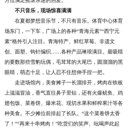
方位满足摇滚乐迷的热爱。
不只音乐，现场惊喜满满
在夏都梦想音乐节，不只有音乐。体育中心体育
场东门，一下车，广场上的各种“青海元素”“西宁元
素”格外引人注目。青海特产、鲜红草莓、非遗文
创、面塑、钩针编织……各种产品琳琅满目。最吸睛
的要数那些雪豹玩偶，毛茸茸的大尾巴，圆溜溜的黑
眼睛，萌态十足，让人忍不住想伸手捏一把。
走进场馆内，美食摊子一长溜排开，烤肉在铁板
上滋滋冒油，香气直往鼻子里钻，还有火爆鱿鱼、鸡
翅包饭、菜卷饼、爆米花、现切水果和鲜榨果汁等各
种美食。不少摊位前排起了长队。“这个菜卷饼太香
了！”“再来十串烤肉！”吃货们的笑声、吆喝声此起