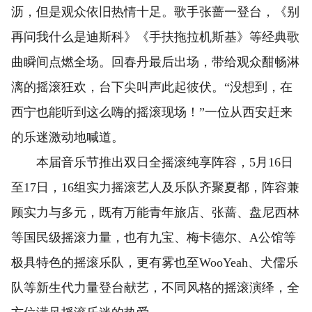
沥，但是观众依旧热情十足。歌手张蔷一登台，《别
再问我什么是迪斯科》《手扶拖拉机斯基》等经典歌
曲瞬间点燃全场。回春丹最后出场，带给观众酣畅淋
漓的摇滚狂欢，台下尖叫声此起彼伏。“没想到，在
西宁也能听到这么嗨的摇滚现场！”一位从西安赶来
的乐迷激动地喊道。
本届音乐节推出双日全摇滚纯享阵容，5月16日
至17日，16组实力摇滚艺人及乐队齐聚夏都，阵容兼
顾实力与多元，既有万能青年旅店、张蔷、盘尼西林
等国民级摇滚力量，也有九宝、梅卡德尔、A公馆等
极具特色的摇滚乐队，更有雾也至WooYeah、犬儒乐
队等新生代力量登台献艺，不同风格的摇滚演绎，全