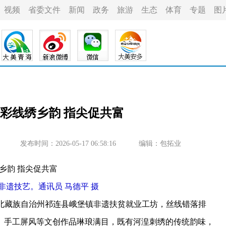
视频
省委文件
新闻
政务
旅游
生态
体育
专题
图
】彩线绣乡韵 指尖促共富
发布时间：2026-05-17 06:58:16
编辑：包拓业
技艺。通讯员 马德平 摄
海北藏族自治州祁连县峨堡镇非遗扶贫就业工坊，丝线错落排
、手工屏风等文创作品琳琅满目，既有河湟刺绣的传统韵味，