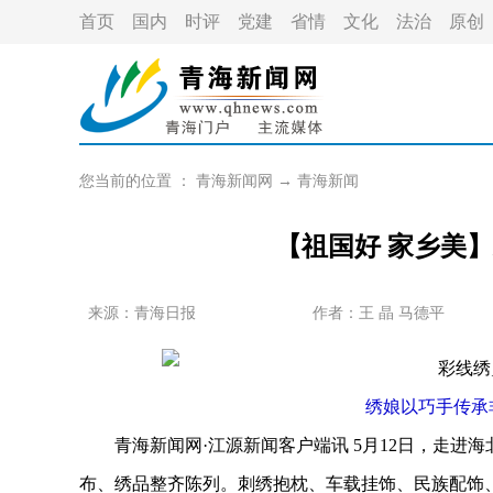
首页
国内
时评
党建
省情
文化
法治
原创
您当前的位置 ：
青海新闻网
→
青海新闻
【祖国好 家乡美
来源：青海日报
作者：
王 晶 马德平
绣娘以巧手传承非遗
青海新闻网·江源新闻客户端讯 5月12日，走进
布、绣品整齐陈列。刺绣抱枕、车载挂饰、民族配饰