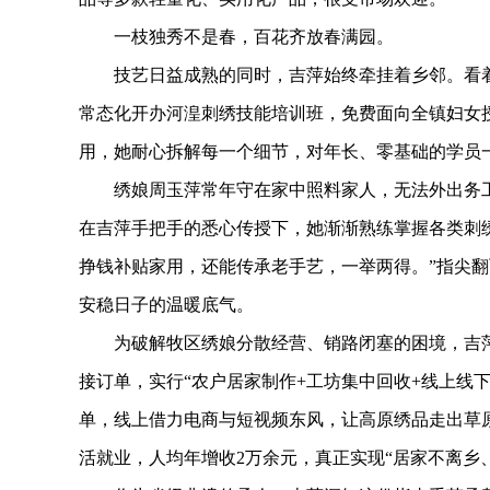
一枝独秀不是春，百花齐放春满园。
技艺日益成熟的同时，吉萍始终牵挂着乡邻。看着
常态化开办河湟刺绣技能培训班，免费面向全镇妇女
用，她耐心拆解每一个细节，对年长、零基础的学员
绣娘周玉萍常年守在家中照料家人，无法外出务工。
在吉萍手把手的悉心传授下，她渐渐熟练掌握各类刺绣
挣钱补贴家用，还能传承老手艺，一举两得。”指尖
安稳日子的温暖底气。
为破解牧区绣娘分散经营、销路闭塞的困境，吉萍
接订单，实行“农户居家制作+工坊集中回收+线上线
单，线上借力电商与短视频东风，让高原绣品走出草
活就业，人均年增收2万余元，真正实现“居家不离乡