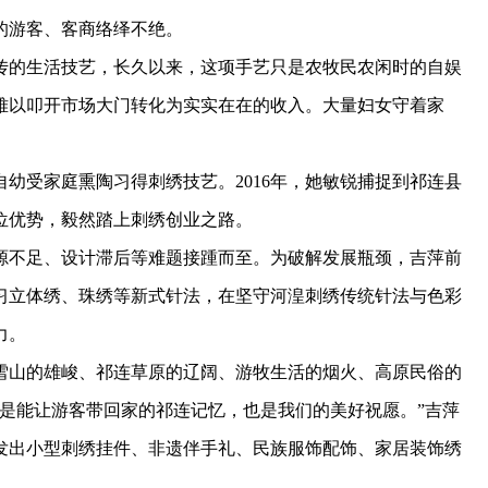
的游客、客商络绎不绝。
的生活技艺，长久以来，这项手艺只是农牧民农闲时的自娱
难以叩开市场大门转化为实实在在的收入。大量妇女守着家
幼受家庭熏陶习得刺绣技艺。2016年，她敏锐捕捉到祁连县
位优势，毅然踏上刺绣创业之路。
不足、设计滞后等难题接踵而至。为破解发展瓶颈，吉萍前
习立体绣、珠绣等新式针法，在坚守河湟刺绣传统针法与色彩
力。
山的雄峻、祁连草原的辽阔、游牧生活的烟火、高原民俗的
是能让游客带回家的祁连记忆，也是我们的美好祝愿。”吉萍
发出小型刺绣挂件、非遗伴手礼、民族服饰配饰、家居装饰绣