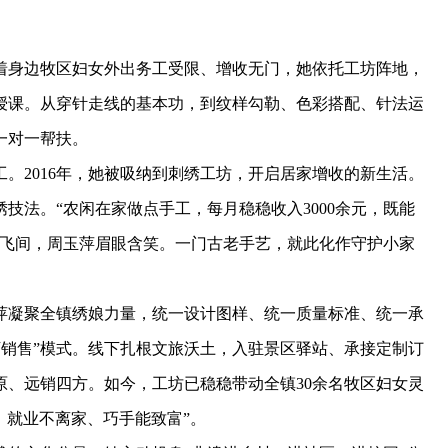
身边牧区妇女外出务工受限、增收无门，她依托工坊阵地，
授课。从穿针走线的基本功，到纹样勾勒、色彩搭配、针法运
一对一帮扶。
2016年，她被吸纳到刺绣工坊，开启居家增收的新生活。
技法。“农闲在家做点手工，每月稳稳收入3000余元，既能
翻飞间，周玉萍眉眼含笑。一门古老手艺，就此化作守护小家
凝聚全镇绣娘力量，统一设计图样、统一质量标准、统一承
下销售”模式。线下扎根文旅沃土，入驻景区驿站、承接定制订
原、远销四方。如今，工坊已稳稳带动全镇30余名牧区妇女灵
、就业不离家、巧手能致富”。