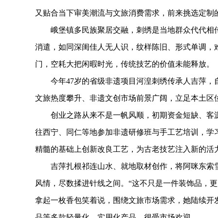
又贴合当下审美潮流与文旅消费需求，前来挑选定制
峨堡镇多民族聚居交融，刺绣是当地群众代代相传
消遣，如同深闺佳人无人识，纹样陈旧、形式单调，
门，空耗大把闲暇时光，传统技艺的价值未能释放。
今年47岁的省级非遗项目河湟刺绣传承人吉萍，自
文旅热度攀升、非遗文创市场前景广阔，立足本土区
创业之路从来不是一帆风顺，初期资金短缺、客源
往西宁、同仁等地参加非遗研修班与手工艺培训，学
精髓的基础上创新改良工艺，为古老技艺注入新的活
吉萍扎根祁连山水、就地取材创作，将阿咪东索雪
风情，尽数揉进针线之间。“这不只是一件装饰品，更
拿起一枚香包笑着说，围绕文旅市场需求，她陆续开
品等多款轻量化、实用化产品，很受市场欢迎。