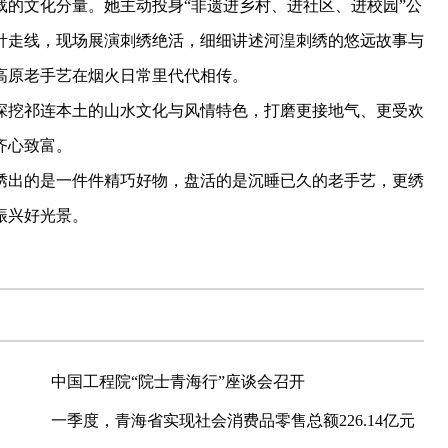
文化分量。她主动投身“非遗进乡村、进社区、进校园”公
针走线，现场展演刺绣绝活，细细讲述河湟刺绣的悠远故事与
高原老手艺在烟火日常里代代相传。
挖祁连本土的山水文化与风情特色，打磨更接地气、更受欢
齐心致富。
出的是一件件精巧好物，盘活的是沉睡已久的老手艺，更绣
振兴好光景。
中国工程院“院士青海行”座谈会召开
一季度，青海省实现社会消费品零售总额226.14亿元