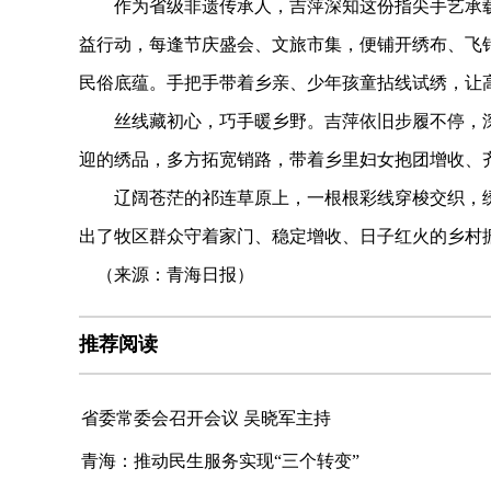
作为省级非遗传承人，吉萍深知这份指尖手艺承载的
益行动，每逢节庆盛会、文旅市集，便铺开绣布、飞
民俗底蕴。手把手带着乡亲、少年孩童拈线试绣，让
丝线藏初心，巧手暖乡野。吉萍依旧步履不停，深
迎的绣品，多方拓宽销路，带着乡里妇女抱团增收、
辽阔苍茫的祁连草原上，一根根彩线穿梭交织，绣
出了牧区群众守着家门、稳定增收、日子红火的乡村
（来源：青海日报）
推荐阅读
省委常委会召开会议 吴晓军主持
青海：推动民生服务实现“三个转变”