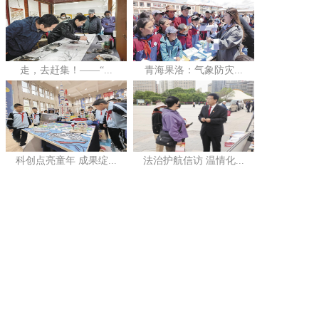
走，去赶集！——“...
青海果洛：气象防灾...
科创点亮童年 成果绽...
法治护航信访 温情化...