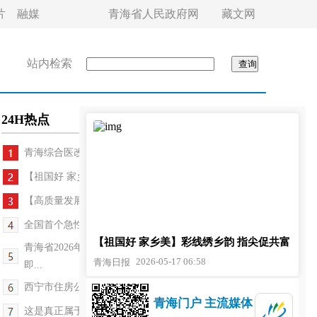
片
融媒
青海省人民政府网
藏文网
站内检索
24H热点
青海综合医改取得新进展
【祖国好 家乡美】彩线绣乡韵 指尖促共富
【高质量发展调研行——世界盐湖·青海答卷】甘河园...
全国首个急性高原病救治中心建设规范发布
【祖国好 家乡美】彩线绣乡韵 指尖促共富
青海省2026年7月普通高中学业水平合格性考试报名
2026-05-17 06:58
青海日报
即...
西宁市住房公积金新政策惠民实效持续显现
青海门户 主流媒体
这是真正属于老百姓的文化盛会