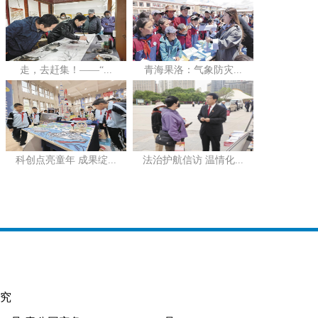
走，去赶集！——“...
青海果洛：气象防灾...
科创点亮童年 成果绽...
法治护航信访 温情化...
究