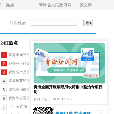
片
融媒
青海省人民政府网
藏文网
站内检索
24H热点
青海全面开展禁限用农药集中整治专项行动
解锁黄河旅游新体验 尖扎首个低空文旅项目落地
青海省产品质量检验检测院全面启动2026年度省级食...
青海破获经济犯罪案件400余起
青海全面开展禁限用农药集中整治专项行
双轮驱动做强“青字号”品牌知识产权
动
青海综合医改取得新进展
2026-05-17 07:01
青海日报
【祖国好 家乡美】彩线绣乡韵 指尖促共富
青海门户 主流媒体