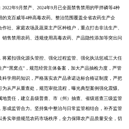
2年9月禁产、2024年9月已全面禁售禁用的甲拌磷等4种
售禁用的克百威等4种高毒农药。整治范围覆盖全省农药生产企
合作社、家庭农场及蔬菜主产区种植户，重点打击非法生产、
、销售禁用农药、违规使用高毒农药、产品隐性添加等突出问
将紧扣强化源头管控、强化过程监管、强化执法惩戒三大任
产“黑窝点”，规范经营主体备案，加大产品抽检力度，严管
及科学用药知识，严格落实农产品承诺达标合格证制度，严把
行为从严从重查处，规范审批流程，曝光典型案例强化震慑。
地责任，建立县级普查、市（州）抽查、省级巡查三级监管
，形成监管合力。坚持集中整治与日常监管相结合，补齐监管
以务实举措规范农药市场秩序，全力保障农产品质量安全，切