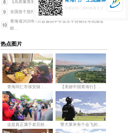
【高质量发展调研行——世界盐湖·青海答卷】甘河园...
长按识别二维码查看全文
全国首个急性高原病救治中心建设规范发布
青海省2026年7月普通高中学业水平合格性考试报名
即...
热点图片
青海同仁市保安镇：...
【美丽中国青海行】...
这是真正属于老百姓...
警犬莱米有个会飞的...