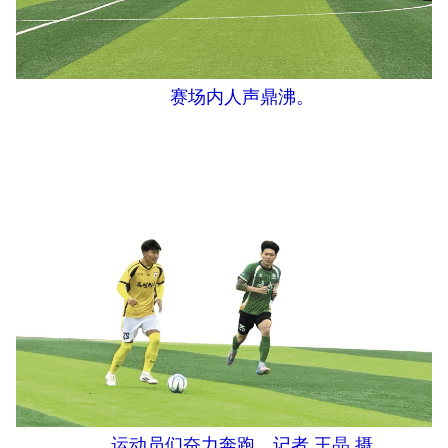
赛场内人声鼎沸。
运动员们奋力奔跑。记者 王晶 摄