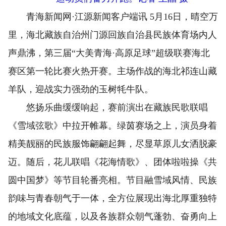
青海新闻网·江源新闻客户端讯 5月16日，晴空万
里，海北藏族自治州门源回族自治县民族体育场内人
声鼎沸，第三届“大美青海·高原足球”超级联赛海北
赛区第一轮比赛火热开赛。主场作战的海北祁连山藏
羊队，迎战实力强劲的玉树牦牛队。
悠扬乐曲缓缓响起，赛前演出在藏族民歌联唱
《雪域弦歌》中拉开帷幕。绿茵赛场之上，演员身着
精美靓丽的民族服饰翩翩起舞，尽显草原儿女洒脱豪
迈。随后，花儿联唱《花海情歌》、团体啦啦操《共
圆中国梦》等节目轮番亮相。节目融雪域风情、民族
韵味与青春朝气于一体，全方位展现出海北厚重独特
的地域文化底蕴，以及各族群众朝气蓬勃、奋勇向上