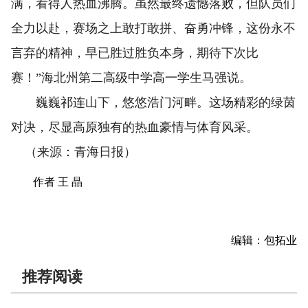
满，看得人热血沸腾。虽然最终遗憾落败，但队员们
全力以赴，赛场之上敢打敢拼、奋勇冲锋，这份永不
言弃的精神，早已胜过胜负本身，期待下次比
赛！”海北州第二高级中学高一学生马强说。
巍巍祁连山下，悠悠浩门河畔。这场精彩的绿茵
对决，尽显高原独有的热血豪情与体育风采。
（来源：青海日报）
作者 王 晶
编辑：包拓业
推荐阅读