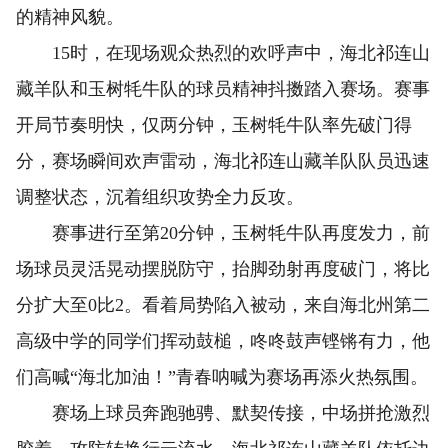
的精神风貌。
15时，在现场观众热烈的欢呼声中，海北祁连山
藏羊队和玉树牦牛队的球员精神抖擞踏入赛场。赛事
开局节奏明快，仅两分钟，玉树牦牛队率先破门得
分，赛场瞬间欢声雷动，海北祁连山藏羊队队员迅速
调整状态，沉着组织攻势全力反攻。
赛事进行至第20分钟，玉树牦牛队再度发力，前
场球员灵活晃动摆脱防守，抬脚劲射再度破门，将比
分扩大至0比2。看着局势陷入被动，来自海北州第二
高级中学的同学们挥动鼓槌，咚咚鼓声铿锵有力，他
们高喊“海北加油！”青春呐喊为赛场再添火热氛围。
赛场上球员奔跑驰骋、默契传接，中场拼抢激烈