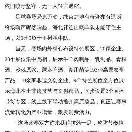
依旧咬牙坚守，无一人轻言退缩。
足球赛场瞬息万变，绿茵之地有奇迹亦有遗憾。
终场哨声骤然响起，海北祁连山藏羊队未能守住主
场，以0比5负于玉树牦牛队。
当天，赛场内外精心布设特色展区，20家企业、
23个展位集中亮相，展示牛羊肉制品、乳制品、青稞
酒、沙棘原浆、蕨麻啤酒、食用菌等193种高原农畜
产品；10余家非遗文创企业、9个特色展位全方位展
示海北本土非遗技艺与文创精品，同步设置2个直播
带货专区，线上线下联动推介高原臻品，真正让赛事
流量转化为产业增量，激发消费活力。
“这场比赛双方你来我往拼劲十足，攻防节奏拉