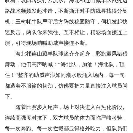
胶着，攻防转换行云流水。海北祁连山藏羊队依托边
路战术频频发起冲击，不断撕开对手防线寻找得分契
机；玉树牦牛队严守后方阵线稳固防守，伺机发起快
速反击，两队你来我往、互不相让，精彩场面接连上
演，引得现场呐喊助威声接连不断。
海北祁连山藏羊队球迷齐齐起身，彩旗迎风猎猎
舞动，他们高声呐喊：“海北队，加油！海北队，顶
住！”整齐的助威声浪如同潮水般涌入场内，每一句
都透着不服输的韧劲，仿佛要把力量直接注入球员脚
下。
随着比赛步入尾声，场上对决进入白热化阶段。
连续高强度对抗下，双方球员的体力面临严峻考验，
每一次奔跑、每一次拦截都显得格外吃力，但队员们