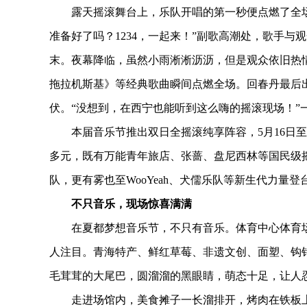
露天摇滚舞台上，乐队开唱的第一秒便点燃了全场
准备好了吗？1234，一起来！”副歌高潮处，歌手
末。夜幕降临，虽然小雨淅淅沥沥，但是观众依旧热
拖拉机斯基》等经典歌曲瞬间点燃全场。回春丹最后
伏。“没想到，在西宁也能听到这么嗨的摇滚现场！”
本届音乐节推出双日全摇滚纯享阵容，5月16日至1
多元，既有万能青年旅店、张蔷、盘尼西林等国民级
队，更有雾也至WooYeah、犬儒乐队等新生代力
不只音乐，现场惊喜满满
在夏都梦想音乐节，不只有音乐。体育中心体育场东
人注目。青海特产、鲜红草莓、非遗文创、面塑、钩
毛茸茸的大尾巴，圆溜溜的黑眼睛，萌态十足，让人
走进场馆内，美食摊子一长溜排开，烤肉在铁板上