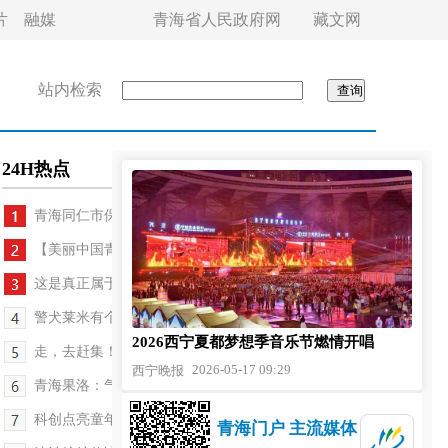
片
融媒
青海省人民政府网
藏文网
站内检索
24H热点
青海同仁市保安镇：幸福食堂守护老人幸福“食”光
【美丽中国青海行】古村新生——黄河岸边一个撒拉...
这是真正属于老百姓的文化盛会
警犬莱米有个会飞的“战友”
2026西宁夏都梦想季音乐节燃情开唱
走，去赶集！——“西海2261·河湟文化大集”开集仪...
2026-05-17 09:29
西宁晚报
青海果洛：气象防灾减灾科普进校园
科创点亮童年 成果绽放魅力
青海门户 主流媒体