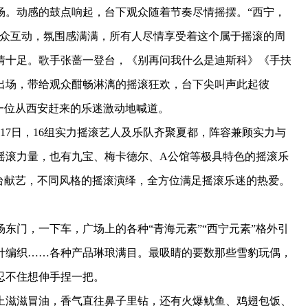
。动感的鼓点响起，台下观众随着节奏尽情摇摆。“西宁，
与观众互动，氛围感满满，所有人尽情享受着这个属于摇滚的周
情十足。歌手张蔷一登台，《别再问我什么是迪斯科》《手扶
出场，带给观众酣畅淋漓的摇滚狂欢，台下尖叫声此起彼
一位从西安赶来的乐迷激动地喊道。
7日，16组实力摇滚艺人及乐队齐聚夏都，阵容兼顾实力与
摇滚力量，也有九宝、梅卡德尔、A公馆等极具特色的摇滚乐
量登台献艺，不同风格的摇滚演绎，全方位满足摇滚乐迷的热爱。
门，一下车，广场上的各种“青海元素”“西宁元素”格外引
针编织……各种产品琳琅满目。最吸睛的要数那些雪豹玩偶，
忍不住想伸手捏一把。
滋滋冒油，香气直往鼻子里钻，还有火爆鱿鱼、鸡翅包饭、