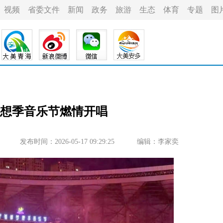
视频
省委文件
新闻
政务
旅游
生态
体育
专题
图
都梦想季音乐节燃情开唱
发布时间：2026-05-17 09:29:25
编辑：李家奕