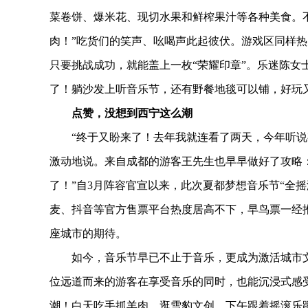
菜卷饼、爆米花、现切水果和鲜榨果汁等各种美食。不
肉！”吃货们的笑声、吆喝声此起彼伏。游戏区同样
只要挑战成功，就能盖上一枚“荣耀印章”。乐迷陈女
了！躺沙发上听音乐节，还有野餐地毯可以铺，好玩
点赞，没想到西宁这么潮
“终于又盼来了！去年我就连看了两天，今年听说有
激动地说。来自成都的游客王先生也早早做好了攻略：
了！”自3月阵容官宣以来，此次夏都梦想音乐节“全摇
麦、抖音等官方售票平台热度居高不下，早鸟票一经推
座城市的期待。
如今，音乐节早已不止于音乐，更成为激活城市文
位远道而来的游客在享受音乐的同时，也能沉浸式感
潮！白天吃手抓羊肉、逛雪豹文创，下午跟着摇滚乐