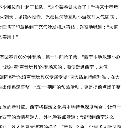
少摊位前排起了长队。“这个菜卷饼太香了！”“再来十串烤
热火朝天，场馆内投壶、光盘拔河等互动小游戏前人气满满，
士集满了印章换到了充气沙发和冰箱贴，兴奋地喊道：“太值
又实用！”
回春丹60分钟专场，第一时间抢了票。”西宁本地乐迷小赵
“就冲着‘声音玩具’的专场来的，顺便逛逛西宁，太值
滚阵容”“池沼声音玩具双专属专场”两大话题持续升温，在大
出便迅速售罄，“五一”期间的预热活动，更是提前点燃了整
旅的新引擎。西宁将摇滚文化与本地特色深度融合，让每一
受西宁的热情与魅力。外地游客点赞道：“没想到西宁这么
蹦迪，这才是夏天该有的样子。”音乐+文旅，让更多人听见西