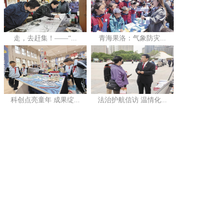
走，去赶集！——“...
青海果洛：气象防灾...
科创点亮童年 成果绽...
法治护航信访 温情化...