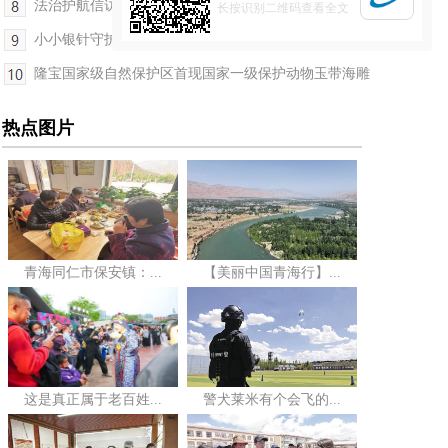
法治护航信访 温情化解民忧——青海省《信访工作条...
长按识别二维码查看全文
小小银针守护土乡群众健康
隆宝国家级自然保护区首现国家一级保护动物玉带海雕
热点图片
青海同仁市保安镇：...
【美丽中国青海行】...
这是真正属于老百姓...
警犬莱米有个会飞的...