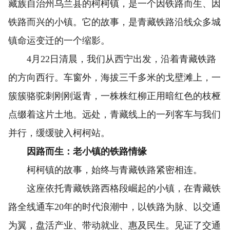
藏族自治州乌兰县的柯柯镇，是一个因铁路而生、因
铁路而兴的小镇。它的故事，是青藏铁路沿线众多城
镇命运变迁的一个缩影。
4月22日清晨，我们从西宁出发，沿着青藏铁路
的方向西行。车窗外，海拔三千多米的戈壁滩上，一
簇簇骆驼刺刚刚返青，一株株红柳正用暗红色的枝桠
点缀着这片土地。远处，青藏线上的一列客车与我们
并行，缓缓驶入柯柯站。
因路而生：老小镇的铁路情缘
柯柯镇的故事，始终与青藏铁路紧密相连。
这座依托青藏铁路西格段崛起的小镇，在青藏铁
路全线通车20年的时代浪潮中，以铁路为脉、以交通
为翼，盘活产业、带动就业、惠及民生。见证了交通