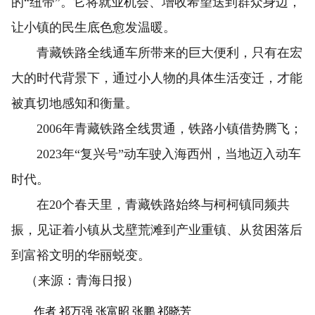
的“纽带”。它将就业机会、增收希望送到群众身边，
让小镇的民生底色愈发温暖。
青藏铁路全线通车所带来的巨大便利，只有在宏
大的时代背景下，通过小人物的具体生活变迁，才能
被真切地感知和衡量。
2006年青藏铁路全线贯通，铁路小镇借势腾飞；
2023年“复兴号”动车驶入海西州，当地迈入动车
时代。
在20个春天里，青藏铁路始终与柯柯镇同频共
振，见证着小镇从戈壁荒滩到产业重镇、从贫困落后
到富裕文明的华丽蜕变。
（来源：青海日报）
作者 祁万强 张富昭 张鹏 祁晓芳