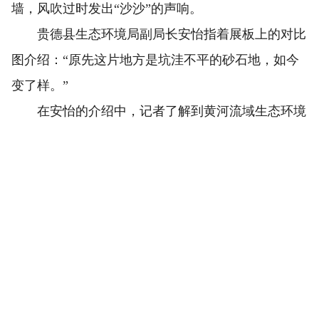
墙，风吹过时发出“沙沙”的声响。
贵德县生态环境局副局长安怡指着展板上的对比
图介绍：“原先这片地方是坑洼不平的砂石地，如今
变了样。”
在安怡的介绍中，记者了解到黄河流域生态环境
的改变：重建受损缓冲带植被19处、退化草地综合治
理5处，建成生态护坡1651米、生态拦截沟1456米，
栽植乔木7.44万株、灌木38.63万株，覆草53万平方
米，生态修复总面积约53.33万平方米。
“拦、截、净、护”的生态安全体系就这样应运而
生。
在二郎山上，周屯村村民的绿色行动已经持续了
10年。