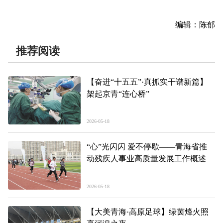
编辑：陈郁
推荐阅读
【奋进“十五五”·真抓实干谱新篇】
架起京青“连心桥”
2026-05-18
“心”光闪闪 爱不停歇——青海省推
动残疾人事业高质量发展工作概述
2026-05-18
【大美青海·高原足球】绿茵烽火照