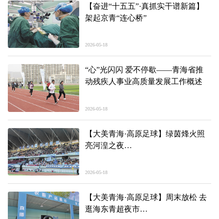
【奋进“十五五”·真抓实干谱新篇】
架起京青“连心桥”
2026-05-18
“心”光闪闪 爱不停歇——青海省推
动残疾人事业高质量发展工作概述
2026-05-18
【大美青海·高原足球】绿茵烽火照
亮河湟之夜
——第三届“青超联赛”第一轮海东主
场场内见闻
2026-05-18
【大美青海·高原足球】周末放松 去
逛海东青超夜市