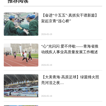
推荐阅读
【奋进“十五五”·真抓实干谱新篇】
架起京青“连心桥”
2026-05-18
“心”光闪闪 爱不停歇——青海省推
动残疾人事业高质量发展工作概述
2026-05-18
【大美青海·高原足球】绿茵烽火照
亮河湟之夜
——第三届“青超联赛”第一轮海东主
场场内见闻
2026-05-18