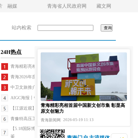
片
融媒
青海省人民政府网
藏文网
站内检索
24H热点
青海精彩亮相首届中国新文创市集 彰显高原文创...
青海2026年度山洪灾害防治非工程措施进入实施阶段
中卫文旅推介暨产业对接活动在西宁举行
AIGC海报丨中国旅游日
青海精彩亮相首届中国新文创市集 彰显高
【江源近观】擦亮青海特色品牌 推动消费提质升级
原文创魅力
青豫特高压工程累计输送电量突破1000亿千瓦时
2026-05-19 11:13
青海新闻网
【5.18国际博物馆日】跨越时光相遇｜青海文物萌趣图
鉴
青海门户 主流媒体