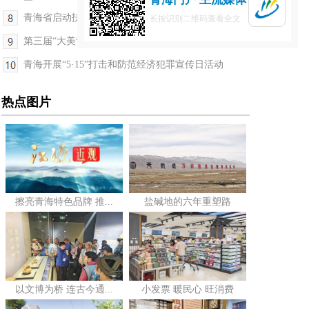
青海省启动扶残助残就业创业联盟
长按识别二维码查看全文
第三届“大美青海·高原足球”超级联赛海东赛区火热...
青海开展“5·15”打击和防范经济犯罪宣传日活动
热点图片
擦亮青海特色品牌 推...
盐碱地的六年重塑路
以文博为桥 连古今通...
小发票 暖民心 旺消费