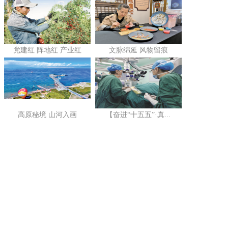
党建红 阵地红 产业红
文脉绵延 风物留痕
高原秘境 山河入画
【奋进“十五五”·真...