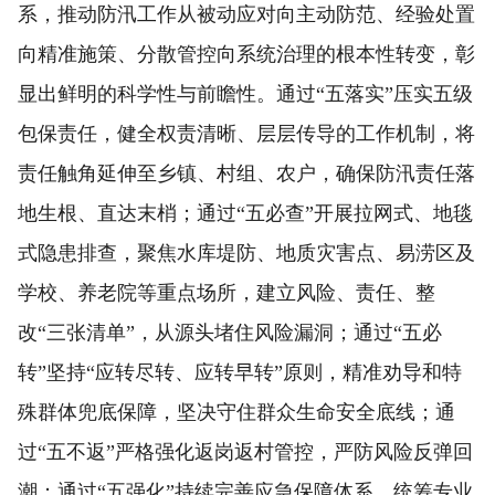
系，推动防汛工作从被动应对向主动防范、经验处置
向精准施策、分散管控向系统治理的根本性转变，彰
显出鲜明的科学性与前瞻性。通过“五落实”压实五级
包保责任，健全权责清晰、层层传导的工作机制，将
责任触角延伸至乡镇、村组、农户，确保防汛责任落
地生根、直达末梢；通过“五必查”开展拉网式、地毯
式隐患排查，聚焦水库堤防、地质灾害点、易涝区及
学校、养老院等重点场所，建立风险、责任、整
改“三张清单”，从源头堵住风险漏洞；通过“五必
转”坚持“应转尽转、应转早转”原则，精准劝导和特
殊群体兜底保障，坚决守住群众生命安全底线；通
过“五不返”严格强化返岗返村管控，严防风险反弹回
潮；通过“五强化”持续完善应急保障体系，统筹专业