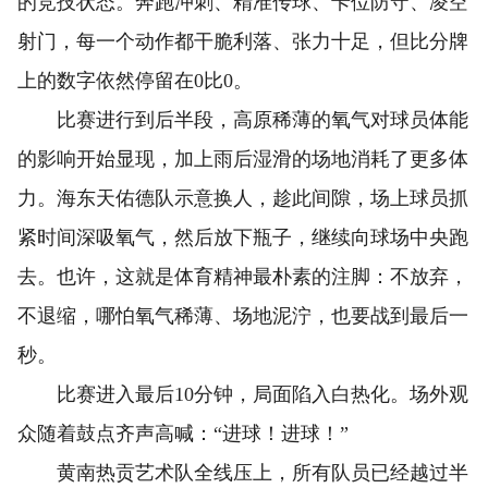
的竞技状态。奔跑冲刺、精准传球、卡位防守、凌空
射门，每一个动作都干脆利落、张力十足，但比分牌
上的数字依然停留在0比0。
比赛进行到后半段，高原稀薄的氧气对球员体能
的影响开始显现，加上雨后湿滑的场地消耗了更多体
力。海东天佑德队示意换人，趁此间隙，场上球员抓
紧时间深吸氧气，然后放下瓶子，继续向球场中央跑
去。也许，这就是体育精神最朴素的注脚：不放弃，
不退缩，哪怕氧气稀薄、场地泥泞，也要战到最后一
秒。
比赛进入最后10分钟，局面陷入白热化。场外观
众随着鼓点齐声高喊：“进球！进球！”
黄南热贡艺术队全线压上，所有队员已经越过半