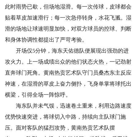
此时雨势已歇，但场地湿滑。每一次传球，皮球都会
贴着草皮加速滑行；每一次急停转身，水花飞溅。湿
滑的场地让球速明显加快，对双方球员的控球、判断
和身体协调性都提出了严苛考验。
开场仅5分钟，海东天佑德队便展现出强劲的进
攻火力。上一场成绩出众的他们状态火热，一记劲射
直奔球门死角。黄南热贡艺术队守门员桑杰东主反应
神速，在湿滑的草皮上奋力侧扑，飞身单掌将球托出
横梁，引得全场一阵惊呼。
海东队并未气馁，迅速卷土重来，利用边路速度
优势快速突进，将球切入中路，持续向主队球门施
压。面对客队的猛烈攻势，黄南热贡艺术队摆