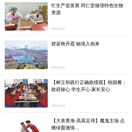
忙生产促发展 同仁堂做强特色生物
资源
2026-05-25
碧蓝映丹霞 秘境入画来
2026-05-25
【树立和践行正确政绩观】校园餐：
政府操心 学生开心 家长安心
2026-05-24
【大美青海·高原足球】魔鬼主场 点
燃绿茵激情