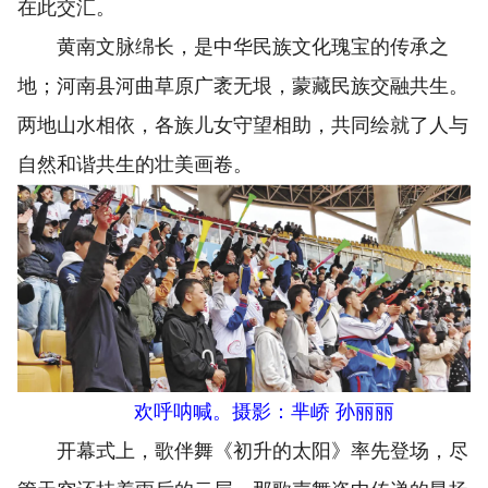
在此交汇。
黄南文脉绵长，是中华民族文化瑰宝的传承之
地；河南县河曲草原广袤无垠，蒙藏民族交融共生。
两地山水相依，各族儿女守望相助，共同绘就了人与
自然和谐共生的壮美画卷。
欢呼呐喊。摄影：芈峤 孙丽丽
开幕式上，歌伴舞《初升的太阳》率先登场，尽