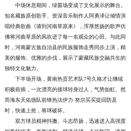
中场休息期间，绿茵场变成了文化展示的舞台。
知名藏族原创歌手、资深音乐制作人阿勇泽让倾情演
唱经典歌曲《请到河南草原来》，浑厚悠扬的歌声仿
佛将河曲草原的风吹进了每一名观众的心田。与此同
时，河南蒙古族自治县的民族服饰走秀同步上演，精
美的服饰、优雅的步伐，展示了蒙藏民族交融共生的
独特文化魅力。
下半场开场，黄南热贡艺术队7号久格才让继续
积极前插，一次漂亮的接球转身过人，气势如虹。然
而海东天佑德队前锋热法伊力·努尔买买提回防及
时，快速上抢，将球破坏。
双方球员精神抖擞、斗志昂扬，迅速进入高强度