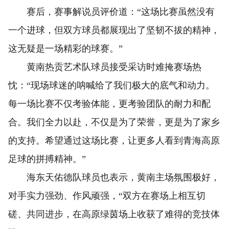
赛后，赛事解说员评价道：“这场比赛虽然没有
一个进球，但双方球员都展现出了坚韧不拔的精神，
这无疑是一场精彩的球赛。”
黄南热贡艺术队球员接受采访时难掩赛场热
忱：“现场球迷的呐喊给了我们极大的底气和动力。
每一场比赛不仅考验体能，更考验团队的耐力和配
合。我们全力以赴，不仅是为了荣誉，更是为了家乡
的支持。希望通过这场比赛，让更多人看到青海高原
足球的拼搏精神。”
海东天佑德队球员也表示，黄南主场氛围极好，
对手实力强劲、作风顽强，“双方在赛场上相互切
磋、共同进步，在高原绿茵场上收获了难得的竞技体