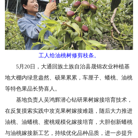
工人给油桃树修剪枝条。
5月20日，大通回族土族自治县晟锦农业种植基
地大棚内绿意盎然、硕果累累，车厘子、蟠桃、油桃
等特色果品长势喜人。
基地负责人吴鸿辉潜心钻研果树嫁接培育技术，
在反复摸索实践中攻克果树嫁接难题，随后大力推进
油桃、油蟠桃、蜜桃规模化嫁接培育，大胆创新蟠桃
与油桃嫁接新工艺，持续优化品种品质，进一步提升