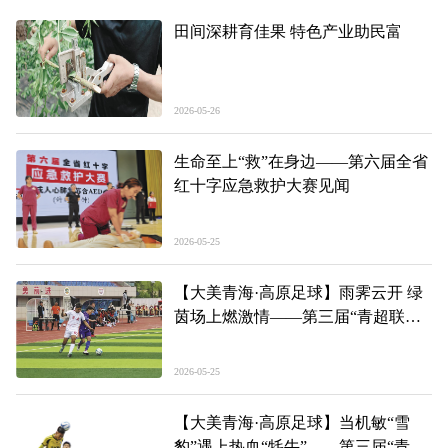
田间深耕育佳果 特色产业助民富
2026-05-26
生命至上“救”在身边——第六届全省
红十字应急救护大赛见闻
2026-05-25
【大美青海·高原足球】雨霁云开 绿
茵场上燃激情——第三届“青超联
赛”第二轮黄南主场见闻
2026-05-25
【大美青海·高原足球】当机敏“雪
豹”遇上热血“牦牛”——第三届“青超