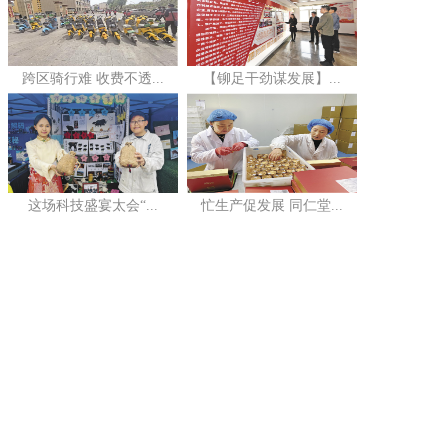
跨区骑行难 收费不透...
【铆足干劲谋发展】...
这场科技盛宴太会“...
忙生产促发展 同仁堂...