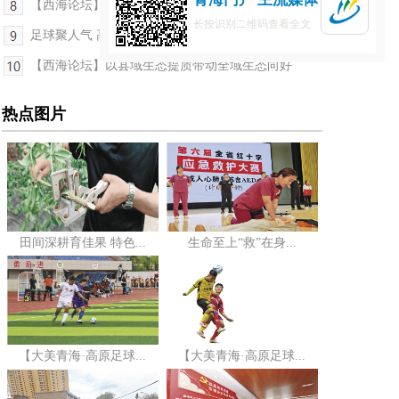
【西海论坛】青海家宴，别样的烟火叙事
长按识别二维码查看全文
足球聚人气 高原添活力
【西海论坛】以县域生态提质带动全域生态向好
热点图片
田间深耕育佳果 特色...
生命至上“救”在身...
【大美青海·高原足球...
【大美青海·高原足球...