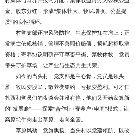
村集体与寄养户按约分配，集体收益再分为公积公益
金、股东分红，形成“集体壮大、牧民增收、公益提
质”的良性循环。
村党支部还把风险防控、生态保护扛在肩上：正
常病亡依规核销，管理不善照价赔偿，损耗超标取消
资格；寄养协议明确严守草畜平衡、禁牧休牧，党员
带头守护草场，让产业与生态共生共荣。
如今的当头村，党支部是主心骨，党员是领头
雁，牧民变股民，散养变集约，亏损变盈利。可才仁
扎西和党员们的夜谈会并没有停，他们又开始盘算新
的“发展账”——探索“合作社+寄养户+电商”模式，让
高原牦牛肉走出草原、走向全国。
草原风劲，党旗飘扬。当头村以党建领航、以改