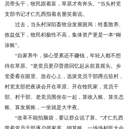
员带头干，牧民跟着富，草原才有奔头。”当头村党
支部书记才仁扎西指着名册笑着说。
过去，当头村深陷畜牧业发展困局：牲畜散养、
效益低下，牧民积极性不高，集体资产更是一本“糊
涂账”。
“自家养牛，操心受累还不赚钱，年轻人都不想
待在草原。”老党员更尕普措回忆起从前直摇头。乡
党委看在眼里、急在心上，选派党员干部蹲点驻村，
村党支部把夜谈会开在草原、开在牧民家，党员干
部、村干部、老党员围坐在一起，算收入账、算生态
账、算发展账，一坐就是大半夜。
“改革不能拍脑袋，要让群众说了算。”才仁扎西
带着党员干部逐户摸家底、细算账，一场场村民大会