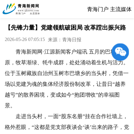
青海门户 主流媒体
【先锋力量】党建领航破困局 改革蹚出振兴路
2026-05-26 07:05:15
来源：青海日报
青海新闻网·江源新闻客户端讯 五月的巴塘草
原，牧草渐绿、牦牛成群，处处涌动着生机与活力。
位于玉树藏族自治州玉树市巴塘乡的当头村，凭借一
场以党建为魂的集体经济股份制改革，让昔日“越养
越亏”的散养困境，变成如今“抱团增收”的幸福图
景。
走进当头村，一面“股东名册”挂在合作社墙上，
格外惹眼，“这都是党支部夜谈会‘谈’出来的路子，党