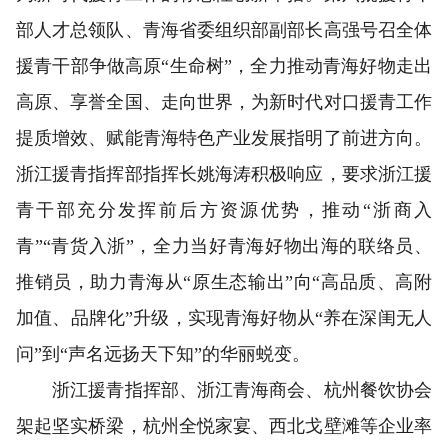
部人才总领队、青海省委组织部副部长高强号召全体
援青干部争做高原“生命树”，全力推动青海好物走出
高原、享誉全国、走向世界，为新时代对口援青工作
提质增效、赋能青海特色产业发展指明了前进方向。
浙江援青指挥部指挥长姚海涛积极响应，要求浙江援
青干部充分发挥前后方资源优势，推动“浙商入
青”“青货入浙”，全力当好青海好物出海的联络员、
推销员，助力青海从“原生态输出”向“高品质、高附
加值、品牌化”升级，实现青海好物从“养在深闺无人
问”到“声名远扬天下知”的华丽蜕变。
浙江援青指挥部、浙江青海商会、杭州餐饮协会
架起坚实桥梁，杭州全悦家宴、西北戈壁滩等企业率