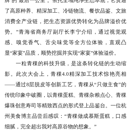
牌’的‘最后一公里’。依托全域纯净生态本底，它贯通
了高原种养、精深加工、冷链物流、餐饮品鉴、文旅
消费全产业链，把生态资源优势转化为品牌溢价优
势。”青海省商务厅副厅长李宁介绍，通过视觉观
感、嗅觉香气、舌尖味觉等全方位体验，直观凸
显“家宴”品质，顺势挖掘并实现“家宴”体验溢价。
一粒青稞的科技升级，是这条转化链的生动缩
影。此次大会上，青稞4.0精深加工技术惊艳亮相
——通过8层脱皮等创新工艺，青稞从“只做主食”的
传统印象中破圈，以青稞蛋糕、青稞杂粮点心、青稞
爆珠创意寿司等精致西点的形式登上品鉴台。一位杭
州美食博主品尝后感叹：“青稞做成慕斯蛋糕，口感
细腻，完全超出我对高原谷物的想象。”