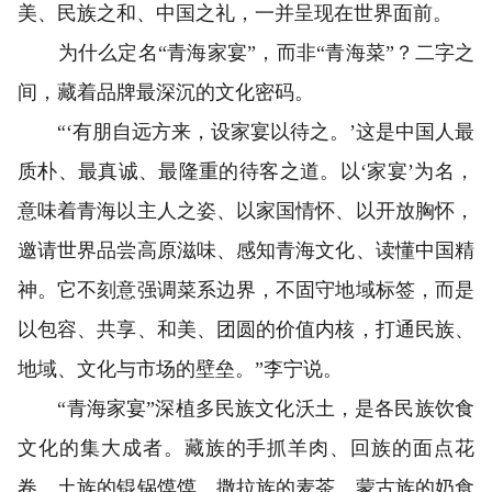
美、民族之和、中国之礼，一并呈现在世界面前。
为什么定名“青海家宴”，而非“青海菜”？二字之
间，藏着品牌最深沉的文化密码。
“‘有朋自远方来，设家宴以待之。’这是中国人最
质朴、最真诚、最隆重的待客之道。以‘家宴’为名，
意味着青海以主人之姿、以家国情怀、以开放胸怀，
邀请世界品尝高原滋味、感知青海文化、读懂中国精
神。它不刻意强调菜系边界，不固守地域标签，而是
以包容、共享、和美、团圆的价值内核，打通民族、
地域、文化与市场的壁垒。”李宁说。
“青海家宴”深植多民族文化沃土，是各民族饮食
文化的集大成者。藏族的手抓羊肉、回族的面点花
卷、土族的锟锅馍馍、撒拉族的麦茶、蒙古族的奶食