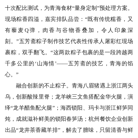
十次配比测试，为青海食材“量身定制”预处理方案。
现场粽香四溢，嘉宾排队品尝：“既有传统糯香，又
有藜麦Q弹，肉香与谷物香叠加，令人印象深
刻。”五芳斋粽子制作技艺代表性传承人屠彩红现场
裹粽，双手翻飞。“这两款粽子包裹的是一段跨越两
千多公里的‘山海情’——五芳斋的技艺，青海的馅
心。”
融合创新的不止粽子。青海八眉猪遇上浙江两头
乌，创新酸辣里脊；龙羊峡三文鱼搭配金华火腿，演
绎“龙羊醋鱼配火腿”；海西锁阳、玛卡与浙江鲜笋同
炖，成就滋补鲜美的锁阳春笋汤；杭州餐饮企业创新
出品“龙井茶香藏羊排”，解去了膻味，只留清香与鲜