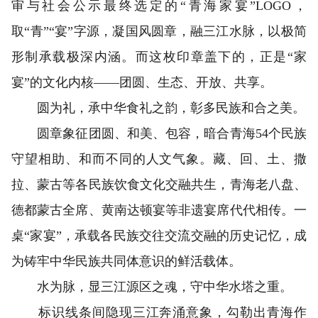
审与社会公示最终选定的“青海家宴”LOGO，
取“青”“宴”字源，凝国风圆章，融三江水脉，以极简
形制承载极深内涵。而这枚印章盖下的，正是“家
宴”的文化内核——团圆、生态、开放、共享。
圆为礼，承中华食礼之韵，彰多民族和合之美。
圆章象征团圆、和美、包容，暗合青海54个民族
守望相助、和而不同的人文气象。藏、回、土、撒
拉、蒙古等各民族饮食文化交融共生，青海老八盘、
德都蒙古全席、黄南达顿宴等非遗宴席代代相传。一
桌“家宴”，承载各民族交往交流交融的历史记忆，成
为铸牢中华民族共同体意识的鲜活载体。
水为脉，显三江源区之魂，守中华水塔之重。
标识线条间隐现三江奔涌意象，勾勒出青海作