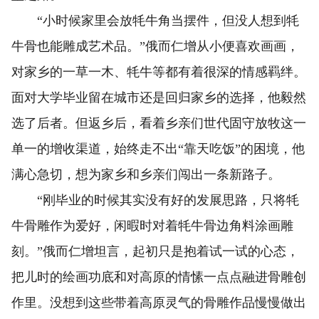
“小时候家里会放牦牛角当摆件，但没人想到牦
牛骨也能雕成艺术品。”俄而仁增从小便喜欢画画，
对家乡的一草一木、牦牛等都有着很深的情感羁绊。
面对大学毕业留在城市还是回归家乡的选择，他毅然
选了后者。但返乡后，看着乡亲们世代固守放牧这一
单一的增收渠道，始终走不出“靠天吃饭”的困境，他
满心急切，想为家乡和乡亲们闯出一条新路子。
“刚毕业的时候其实没有好的发展思路，只将牦
牛骨雕作为爱好，闲暇时对着牦牛骨边角料涂画雕
刻。”俄而仁增坦言，起初只是抱着试一试的心态，
把儿时的绘画功底和对高原的情愫一点点融进骨雕创
作里。没想到这些带着高原灵气的骨雕作品慢慢做出