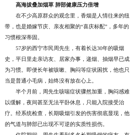
高海拔叠加烟草 肺部健康压力倍增
在不少高原群众的观念里，香烟是人情往来的纽
带，也是婚嫁节庆、亲友相聚的“喜庆标配”，多年的
习惯根深蒂固。
57岁的西宁市民周先生，有着长达30年的吸烟
史，平日里走亲访友、居家办事，递烟、抽烟早已成
为习惯。即便长年被咳嗽、胸闷等症状困扰，他也只
当是普通小毛病，始终没有放在心上。
半个月前，周先生咳喘症状骤然加重，胸闷感难
以缓解，夜间甚至无法平卧休息，只能入院接受治
疗。经系统检查，长期吸烟引发的伤害彻底显现，他
的气道与肺部已出现不可逆的实质性损伤。
住院期间，周先生看到多名长期吸烟的病友，有