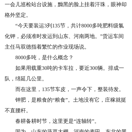
一会儿巡检站台设施，黝黑的脸上挂着汗珠，眼神却
格外坚定。
“今天要装运3列135节，共计8000多吨肥料级氯
化钾，必须准时发运到山东、河南两地。”货运车间
主任马双德指着繁忙的作业现场说。
8000多吨，是什么概念？
如果用载重30吨的卡车拉，要近300辆。排成一
队，绵延几公里。
而在这里，135节车皮，一声令下，整装待发。
钾肥，是粮食的“粮食”。土地没有它，庄稼就挺
不直腰杆。
春耕备耕时节，这里更是“连轴转”。
因为，山东的蔬菜大棚、河南的麦田、东北的黑