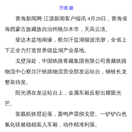
万强 摄
青海新闻网·江源新闻客户端讯 4月28日，青海省
海西蒙古族藏族自治州格尔木市，天高云淡。
柴达木盆地南缘，察尔汗盐湖烟波浩渺，全省上
下正全力打造世界级盐湖产业基地。
戈壁深处，中国铁路青藏集团有限公司青藏铁路
物流中心察尔汗铁路物流营业部发运站台，钢铁长龙
整装待发。
阳光洒在发运站台上，金属车厢反射出耀眼光
芒。
装载机铁臂起落，轰鸣声震彻戈壁。一铲铲白色
氯化镁被稳稳装入车厢，动作精准利落。