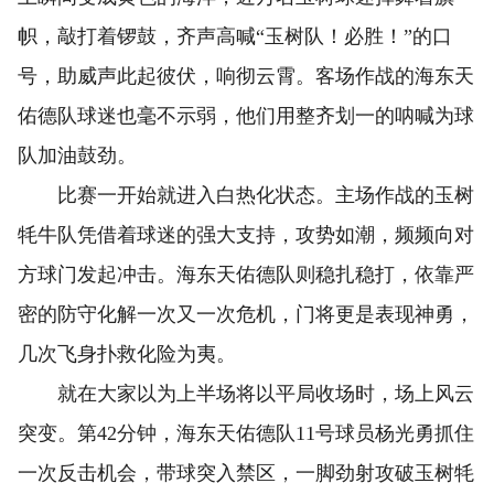
帜，敲打着锣鼓，齐声高喊“玉树队！必胜！”的口
号，助威声此起彼伏，响彻云霄。客场作战的海东天
佑德队球迷也毫不示弱，他们用整齐划一的呐喊为球
队加油鼓劲。
比赛一开始就进入白热化状态。主场作战的玉树
牦牛队凭借着球迷的强大支持，攻势如潮，频频向对
方球门发起冲击。海东天佑德队则稳扎稳打，依靠严
密的防守化解一次又一次危机，门将更是表现神勇，
几次飞身扑救化险为夷。
就在大家以为上半场将以平局收场时，场上风云
突变。第42分钟，海东天佑德队11号球员杨光勇抓住
一次反击机会，带球突入禁区，一脚劲射攻破玉树牦