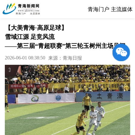
青海门户 主流媒体
【大美青海·高原足球】
雪域江源 足竞风流
——第三届“青超联赛”第三轮玉树州主场见闻
2026-06-01 08:38:50
来源：青海日报