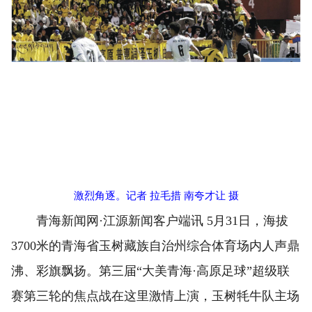
激烈角逐。记者 拉毛措 南夸才让 摄
青海新闻网·江源新闻客户端讯 5月31日，海拔
3700米的青海省玉树藏族自治州综合体育场内人声鼎
沸、彩旗飘扬。第三届“大美青海·高原足球”超级联
赛第三轮的焦点战在这里激情上演，玉树牦牛队主场