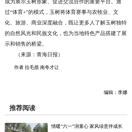
成为展示玉树形象、促进交流合作的重要平台。通
过“体育+”的模式，玉树将体育赛事与农牧业、文
化、旅游、商业深度融合，既让更多人了解玉树独特
的自然风光和民族文化，也为当地特色产品搭建了展
示和销售的桥梁。
（来源：青海日报）
作者 拉毛措 南夸才让
编辑：李娜
推荐阅读
情暖“六一”润童心 家风绿意伴成长