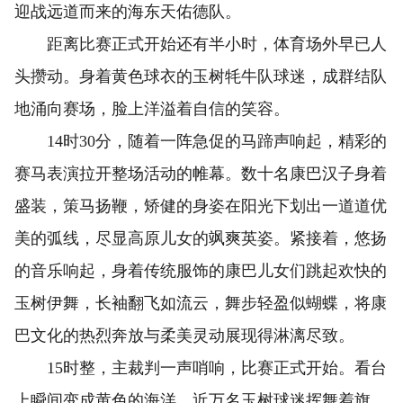
迎战远道而来的海东天佑德队。
距离比赛正式开始还有半小时，体育场外早已人
头攒动。身着黄色球衣的玉树牦牛队球迷，成群结队
地涌向赛场，脸上洋溢着自信的笑容。
14时30分，随着一阵急促的马蹄声响起，精彩的
赛马表演拉开整场活动的帷幕。数十名康巴汉子身着
盛装，策马扬鞭，矫健的身姿在阳光下划出一道道优
美的弧线，尽显高原儿女的飒爽英姿。紧接着，悠扬
的音乐响起，身着传统服饰的康巴儿女们跳起欢快的
玉树伊舞，长袖翻飞如流云，舞步轻盈似蝴蝶，将康
巴文化的热烈奔放与柔美灵动展现得淋漓尽致。
15时整，主裁判一声哨响，比赛正式开始。看台
上瞬间变成黄色的海洋，近万名玉树球迷挥舞着旗