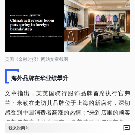
英国《金融时报》网站文章截图
海外品牌在华业绩攀升
文章指出，某英国骑行服饰品牌首席执行官弗
兰・米勒在走访其品牌位于上海的新店时，深切
感受到中国消费者高涨的热情：“来到店里的顾客
们都骑着专业的自行车，身着精致的骑行装备，
我来说两句
脚踩锁鞋。很明显，这里的消费者一旦爱上某项