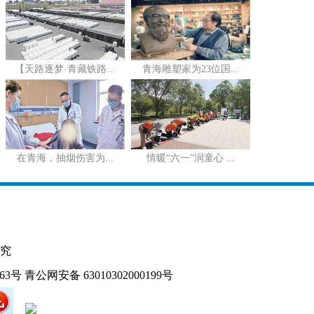
【天路逐梦·青藏铁路...
青海雕塑家为23位国...
在青海，抽烟伤害为...
情暖“六一”润童心 ...
究
163号
青公网安备 63010302000199号