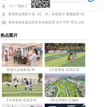
长按识别二维码查看全文
“六一”国际儿童节来啦！ 这份“健康大礼包”送给...
青海联合西部十省（区、市）发布提示 警惕新型“特...
青海省强化食品安全全链条监管 全力守护“舌尖上的...
热点图片
首届天佑德青海“孝...
【大美青海·高原足球...
【大美青海·高原足球...
【树立和践行正确政...