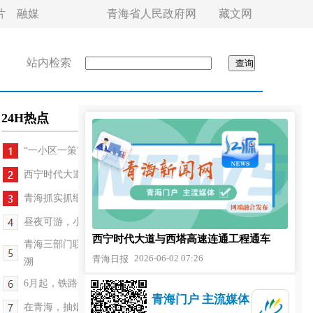
片
融媒
青海省人民政府网
藏文网
站内检索
24H热点
“一小区一策”，西宁市靶向破解物业难题
西宁时代大道与西塔高速连通工程通车
青海抓实抓细国省干线公路防汛工作
昼夜可游，小黄鸭城市乐园开园
西宁时代大道与西塔高速连通工程通车
青海三部门联合推动药品经营使用环节全品种信息化追
2026-06-02 07:26
青海日报
溯
6月起，铁路部门将加开多趟旅客列车
青海门户 主流媒体
在青海，抽烟伤害为何翻倍？答案来了