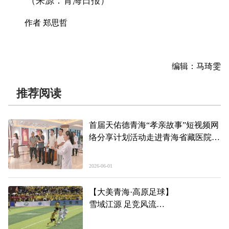
（来源：青海日报）
作者 郑思哲
编辑：马琦雯
推荐阅读
首届天佑德青海“孝亲故事”短视频网
络分享计划活动走进青海省藏医院
孝亲润人心 敬业显担当 文明新风劲
吹
2026-06-01
【大美青海·高原足球】
雪域江源 足竞风流
——第三届“青超联赛”第三轮玉树州
主场见闻