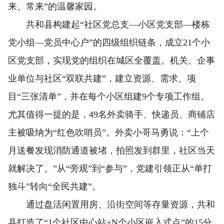
来、常来”的温馨家园。
共和县构建起“社区党总支—小区党支部—楼栋
党小组—党员中心户”的四级组织链条，成立21个小
区党支部，实现党的组织在城区全覆盖。机关、企事
业单位与社区“双联共建”，建立资源、需求、项
目“三张清单”，并在每个小区组建9个专项工作组。
尤其值得一提的是，49名外卖骑手、快递员、商铺店
主被吸纳为“红色吹哨员”。外卖小哥马勇说：“上个
月送餐发现消防通道被堵，拍照发到群里，社区当天
就解决了。”从“旁观”到“参与”，党建引领正从“单打
独斗”转向“全民共建”。
通过盘活闲置用房、沿街空间等存量资源，共和
县打造了“1个社区中心站+N个小区嵌入式点”的15分