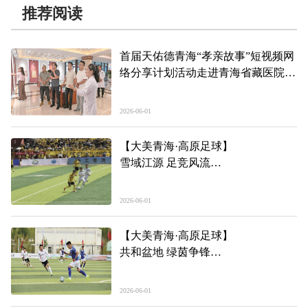
推荐阅读
首届天佑德青海“孝亲故事”短视频网
络分享计划活动走进青海省藏医院
孝亲润人心 敬业显担当 文明新风劲
吹
2026-06-01
【大美青海·高原足球】
雪域江源 足竞风流
——第三届“青超联赛”第三轮玉树州
主场见闻
2026-06-01
【大美青海·高原足球】
共和盆地 绿茵争锋
——第三届“青超联赛”第三轮海南州
主场见闻
2026-06-01