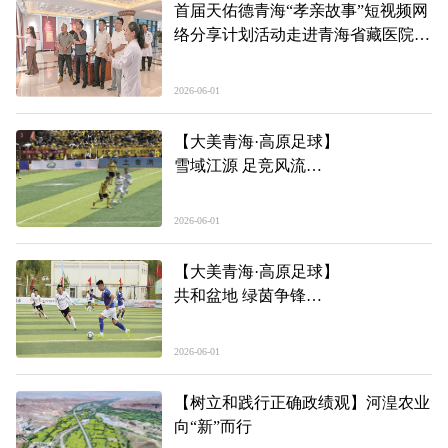
首届天佑德青海“孝亲故事”短视频网
络分享计划活动走进青海省藏医院
孝亲润人心 敬业显担当 文明新风劲
吹
2026-06-01
【大美青海·高原足球】
雪域江源 足竞风流
——第三届“青超联赛”第三轮玉树州
主场见闻
2026-06-01
【大美青海·高原足球】
共和盆地 绿茵争锋
——第三届“青超联赛”第三轮海南州
主场见闻
2026-06-01
【树立和践行正确政绩观】河湟农业
向“新”而行