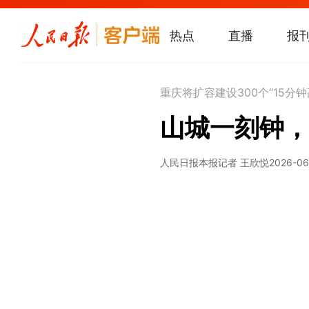
热点
直播
报
重庆将扩容建设300个“15分
山城一刻钟，
人民日报
本报记者 王欣悦
2026-06