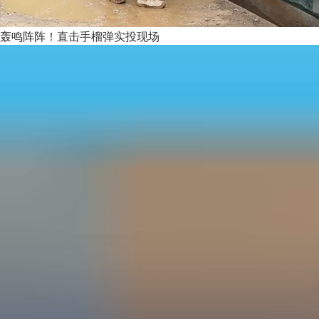
轰鸣阵阵！直击手榴弹实投现场