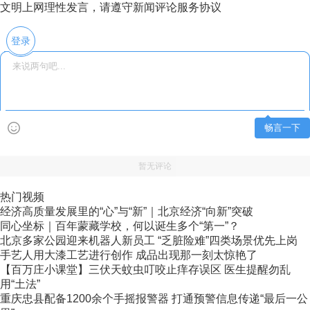
文明上网理性发言，请遵守新闻评论服务协议
登录
畅言一下
暂无评论
热门视频
经济高质量发展里的“心”与“新”｜北京经济“向新”突破
同心坐标｜百年蒙藏学校，何以诞生多个“第一”？
北京多家公园迎来机器人新员工 “乏脏险难”四类场景优先上岗
手艺人用大漆工艺进行创作 成品出现那一刻太惊艳了
【百万庄小课堂】三伏天蚊虫叮咬止痒存误区 医生提醒勿乱
用“土法”
重庆忠县配备1200余个手摇报警器 打通预警信息传递“最后一公