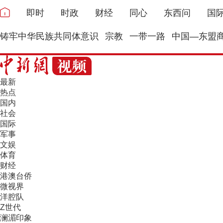
即时
时政
财经
同心
东西问
国
铸牢中华民族共同体意识
宗教
一带一路
中国—东盟
最新
热点
国内
社会
国际
军事
文娱
体育
财经
港澳台侨
微视界
洋腔队
Z世代
澜湄印象