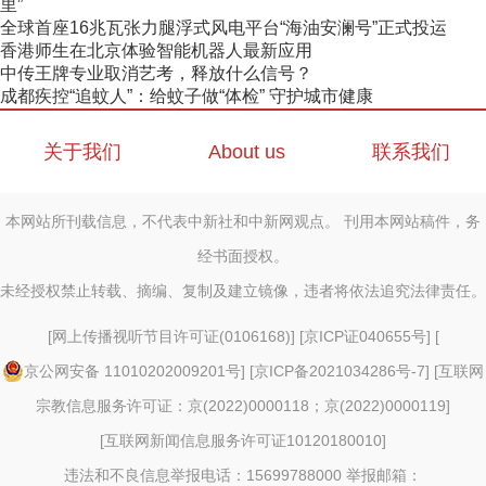
里”
全球首座16兆瓦张力腿浮式风电平台“海油安澜号”正式投运
香港师生在北京体验智能机器人最新应用
中传王牌专业取消艺考，释放什么信号？
成都疾控“追蚊人”：给蚊子做“体检” 守护城市健康
关于我们
About us
联系我们
本网站所刊载信息，不代表中新社和中新网观点。 刊用本网站稿件，务
经书面授权。
未经授权禁止转载、摘编、复制及建立镜像，违者将依法追究法律责任。
[
网上传播视听节目许可证(0106168)
] [
京ICP证040655号
] [
京公网安备 11010202009201号
] [
京ICP备2021034286号-7
] [
互联网
宗教信息服务许可证：京(2022)0000118；京(2022)0000119
]
[
互联网新闻信息服务许可证10120180010
]
违法和不良信息举报电话：15699788000 举报邮箱：