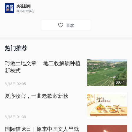
央视新闻
我用心你放心
喜欢
热门推荐
巧做土地文章 一地三收解锁种植
新模式
00:41
8月8日 02:05
夏序收官，一曲老歌寄新秋
8月8日 01:38
国际猫咪日｜原来中国文人早就