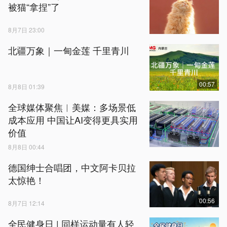
被猫“拿捏”了
8月7日 23:00
北疆万象｜一甸金莲 千里青川
00:57
8月8日 01:39
全球媒体聚焦︱美媒：多场景低
成本应用 中国让AI变得更具实用
价值
8月8日 00:44
德国绅士合唱团，中文阿卡贝拉
太惊艳！
00:56
8月7日 12:14
全民健身日 | 同样运动量有人轻