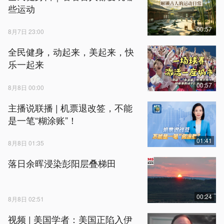
些运动
00:57
8月7日 23:00
全民健身，动起来，美起来，快
乐一起来
00:57
8月8日 00:00
主播说联播 | 机票退改签，不能
是一笔“糊涂账”！
01:41
8月8日 01:35
落日余晖浸染彭阳层叠梯田
00:24
8月8日 02:51
视频 | 美国学者：美国正陷入伊