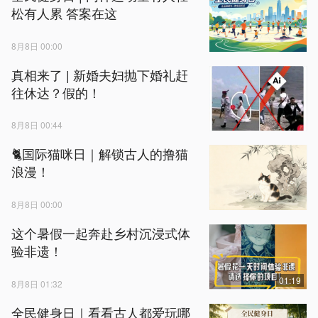
松有人累 答案在这
8月8日 00:00
真相来了 | 新婚夫妇抛下婚礼赶
往休达？假的！
8月8日 00:44
🐈国际猫咪日｜解锁古人的撸猫
浪漫！
8月8日 00:00
这个暑假一起奔赴乡村沉浸式体
验非遗！
01:19
8月8日 01:32
全民健身日｜看看古人都爱玩哪