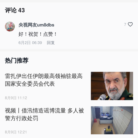
评论
43
央视网友um8dbs
7
好！祝贺！点赞！
6月2日 06:39
回复
热门推荐
雷扎伊出任伊朗最高领袖驻最高
国家安全委员会代表
8月9日 11:12
视频丨借汛情造谣博流量 多人被
警方行政处罚
8月9日 12:21