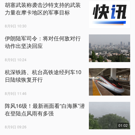
胡塞武装称袭击沙特支持的武装
力量在摩卡地区的军事目标
8月9日 10:30
伊朗陆军司令：将对任何敌对行
动作出坚决回应
8月9日 10:24
杭深铁路、杭台高铁途经列车10
日陆续恢复开行
8月9日 11:46
阵风16级！最新画面看“白海豚”潜
在登陆点风雨有多强
01:02
8月9日 09:26